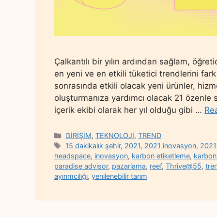
Çalkantılı bir yılın ardından sağlam, öğret
en yeni ve en etkili tüketici trendlerini 
sonrasında etkili olacak yeni ürünler, hi
oluşturmanıza yardımcı olacak 21 özenle s
içerik ekibi olarak her yıl olduğu gibi …
Re
Categories
GİRİŞİM
,
TEKNOLOJİ
,
TREND
Tags
15 dakikalık şehir
,
2021
,
2021 inovasyon
,
2021 
headspace
,
inovasyon
,
karbon etiketleme
,
karbon
paradise advisor
,
pazarlama
,
reef
,
Thrive@55
,
tre
ayırımcılığı
,
yenilenebilir tarım