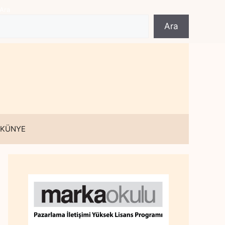
Ara
Ara
 KÜNYE