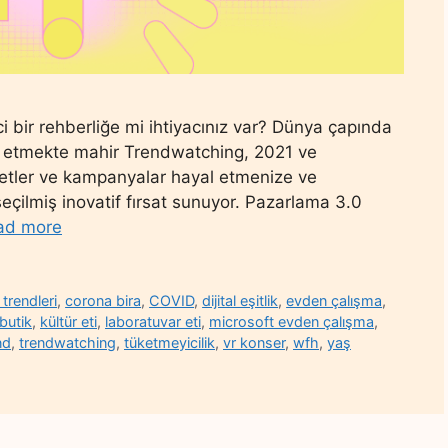
ici bir rehberliğe mi ihtiyacınız var? Dünya çapında
fark etmekte mahir Trendwatching, 2021 ve
zmetler ve kampanyalar hayal etmenize ve
eçilmiş inovatif fırsat sunuyor. Pazarlama 3.0
ad more
trendleri
,
corona bira
,
COVID
,
dijital eşitlik
,
evden çalışma
,
butik
,
kültür eti
,
laboratuvar eti
,
microsoft evden çalışma
,
nd
,
trendwatching
,
tüketmeyicilik
,
vr konser
,
wfh
,
yaş