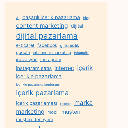
başarılı içerik pazarlama
AI
blog
content marketing
dijital
dijital pazarlama
e-ticaret
facebook
girişimcilik
google
influencer marketing
infografik
inovasyon
instagram
içerik
internet
instagram satış
içerikle pazarlama
içerikle pazarlama konferansı
içerik pazarlama
marka
içerik pazarlaması
linkedin
marketing
müşteri
mobil
müşteri deneyimi