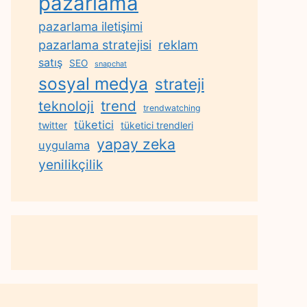
pazarlama
pazarlama iletişimi
reklam
pazarlama stratejisi
satış
SEO
snapchat
sosyal medya
strateji
trend
teknoloji
trendwatching
tüketici
twitter
tüketici trendleri
yapay zeka
uygulama
yenilikçilik