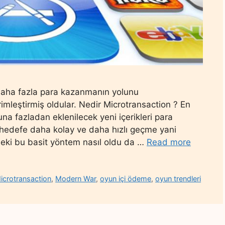
 daha fazla para kazanmanın yolunu
rimleştirmiş oldular. Nedir Microtransaction ? En
una fazladan eklenilecek yeni içerikleri para
z hedefe daha kolay ve daha hızlı geçme yani
 Peki bu basit yöntem nasıl oldu da …
Read more
icrotransaction
,
Modern War
,
oyun içi ödeme
,
oyun trendleri