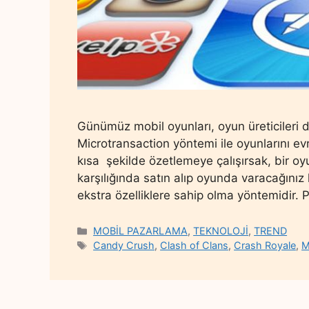
Günümüz mobil oyunları, oyun üreticileri
Microtransaction yöntemi ile oyunlarını ev
kısa şekilde özetlemeye çalışırsak, bir oy
karşılığında satın alıp oyunda varacağını
ekstra özelliklere sahip olma yöntemidir.
Categories
MOBİL PAZARLAMA
,
TEKNOLOJİ
,
TREND
Tags
Candy Crush
,
Clash of Clans
,
Crash Royale
,
M