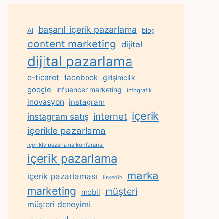
başarılı içerik pazarlama
AI
blog
content marketing
dijital
dijital pazarlama
e-ticaret
facebook
girişimcilik
google
influencer marketing
infografik
inovasyon
instagram
içerik
internet
instagram satış
içerikle pazarlama
içerikle pazarlama konferansı
içerik pazarlama
marka
içerik pazarlaması
linkedin
marketing
müşteri
mobil
müşteri deneyimi