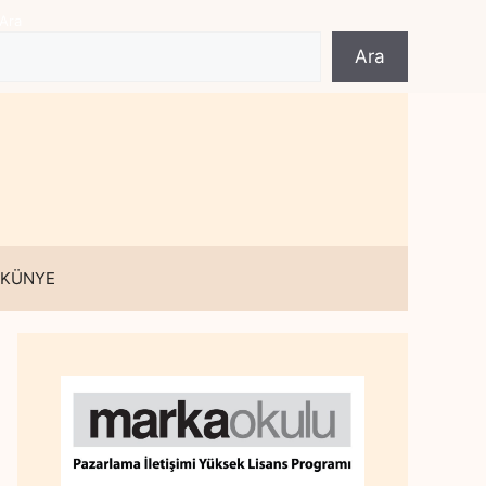
Ara
Ara
 KÜNYE