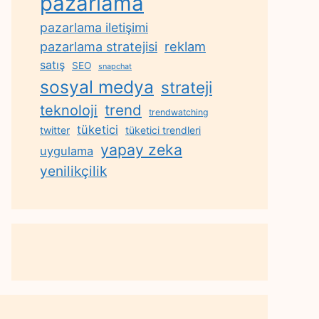
pazarlama
pazarlama iletişimi
reklam
pazarlama stratejisi
satış
SEO
snapchat
sosyal medya
strateji
trend
teknoloji
trendwatching
tüketici
twitter
tüketici trendleri
yapay zeka
uygulama
yenilikçilik