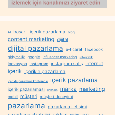
başarılı içerik pazarlama
AI
blog
content marketing
dijital
dijital pazarlama
e-ticaret
facebook
google
girişimcilik
influencer marketing
infografik
internet
instagram satış
inovasyon
instagram
içerik
içerikle pazarlama
içerik pazarlama
içerikle pazarlama konferansı
marka
marketing
içerik pazarlaması
linkedin
müşteri
müşteri deneyimi
mobil
pazarlama
pazarlama iletişimi
reklam
pazarlama stratejisi
satış
SEO