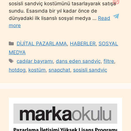
sosisli sandviç kostümünü tasarlayarak satışa
sundu. Esasında bir yıl kadar önce de
dünyadaki ilk lisanslı sosyal medya …
Read
more
Categories
DİJİTAL PAZARLAMA
,
HABERLER
,
SOSYAL
MEDYA
Tags
cadılar bayramı
,
dans eden sandviç
,
filtre
,
hotdog
,
kostüm
,
snapchat
,
sosisli sandviç