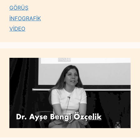
GÖRÜŞ
İNFOGRAFİK
VİDEO