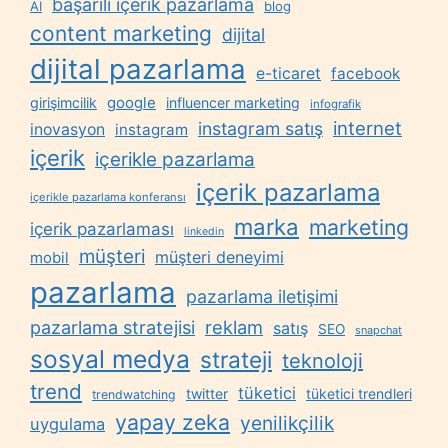
başarılı içerik pazarlama
AI
blog
content marketing
dijital
dijital pazarlama
e-ticaret
facebook
google
girişimcilik
influencer marketing
infografik
internet
instagram satış
inovasyon
instagram
içerik
içerikle pazarlama
içerik pazarlama
içerikle pazarlama konferansı
marka
marketing
içerik pazarlaması
linkedin
müşteri
müşteri deneyimi
mobil
pazarlama
pazarlama iletişimi
reklam
pazarlama stratejisi
satış
SEO
snapchat
sosyal medya
strateji
teknoloji
trend
tüketici
twitter
tüketici trendleri
trendwatching
yapay zeka
yenilikçilik
uygulama