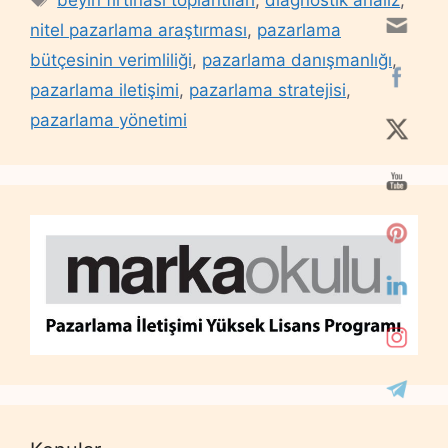
beyin fırtınası toplantıları
,
diagnostik analiz
,
nitel pazarlama araştırması
,
pazarlama
bütçesinin verimliliği
,
pazarlama danışmanlığı
,
pazarlama iletişimi
,
pazarlama stratejisi
,
pazarlama yönetimi