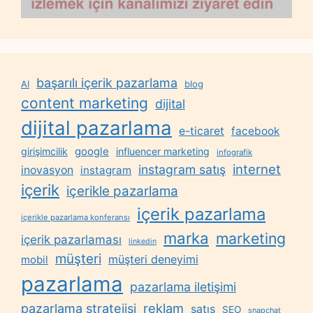
başarılı içerik pazarlama
AI
blog
content marketing
dijital
dijital pazarlama
e-ticaret
facebook
google
girişimcilik
influencer marketing
infografik
internet
instagram satış
inovasyon
instagram
içerik
içerikle pazarlama
içerik pazarlama
içerikle pazarlama konferansı
marka
marketing
içerik pazarlaması
linkedin
müşteri
müşteri deneyimi
mobil
pazarlama
pazarlama iletişimi
reklam
pazarlama stratejisi
satış
SEO
snapchat