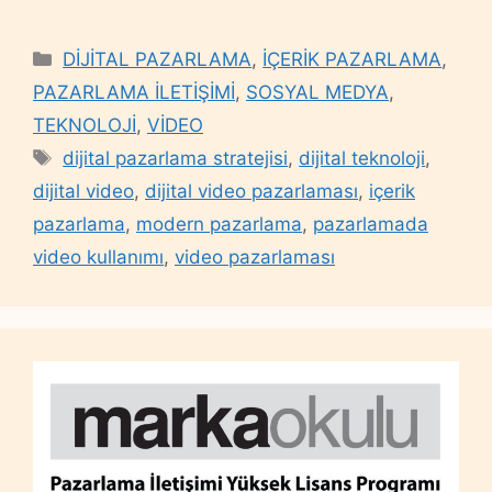
Categories
DİJİTAL PAZARLAMA
,
İÇERİK PAZARLAMA
,
PAZARLAMA İLETİŞİMİ
,
SOSYAL MEDYA
,
TEKNOLOJİ
,
VİDEO
Tags
dijital pazarlama stratejisi
,
dijital teknoloji
,
dijital video
,
dijital video pazarlaması
,
içerik
pazarlama
,
modern pazarlama
,
pazarlamada
video kullanımı
,
video pazarlaması