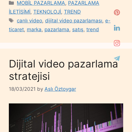
Categories
MOBİL PAZARLAMA
,
PAZARLAMA
İLETİŞİMİ
,
TEKNOLOJİ
,
TREND
Tags
canlı video
,
dijital video pazarlaması
,
e-
ticaret
,
marka
,
pazarlama
,
satış
,
trend
Dijital video pazarlama
stratejisi
18/03/2021
by
Aslı Öztoygar