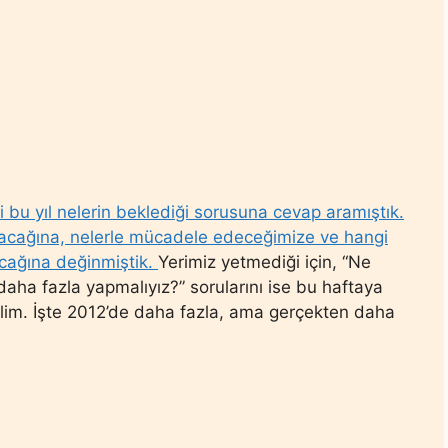
i bu yıl nelerin beklediği sorusuna cevap aramıştık.
lacağına, nelerle mücadele edeceğimize ve hangi
acağına değinmiştik.
Yerimiz yetmediği için, “Ne
 daha fazla yapmalıyız?” sorularını ise bu haftaya
lim. İşte 2012’de daha fazla, ama gerçekten daha