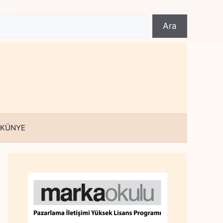
Ara
Ara
 KÜNYE