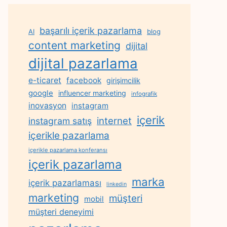
başarılı içerik pazarlama
AI
blog
content marketing
dijital
dijital pazarlama
e-ticaret
facebook
girişimcilik
google
influencer marketing
infografik
inovasyon
instagram
içerik
internet
instagram satış
içerikle pazarlama
içerikle pazarlama konferansı
içerik pazarlama
marka
içerik pazarlaması
linkedin
marketing
müşteri
mobil
müşteri deneyimi