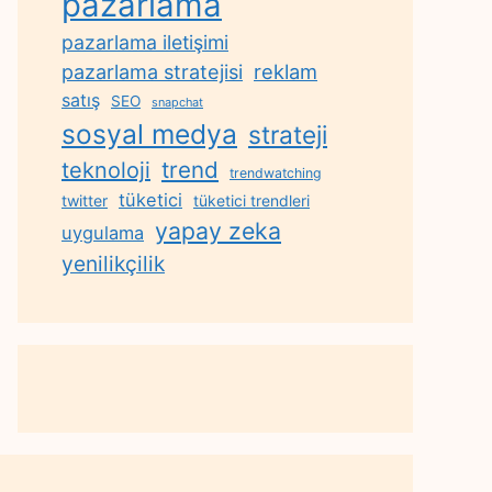
pazarlama
pazarlama iletişimi
reklam
pazarlama stratejisi
satış
SEO
snapchat
sosyal medya
strateji
trend
teknoloji
trendwatching
tüketici
twitter
tüketici trendleri
yapay zeka
uygulama
yenilikçilik