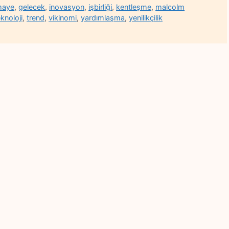
maye
,
gelecek
,
inovasyon
,
işbirliği
,
kentleşme
,
malcolm
eknoloji
,
trend
,
vikinomi
,
yardımlaşma
,
yenilikçilik