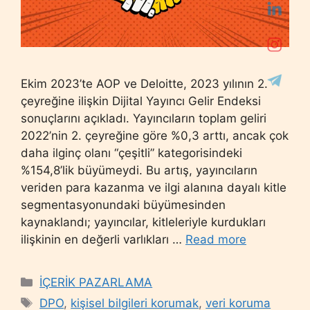
Ekim 2023’te AOP ve Deloitte, 2023 yılının 2.
çeyreğine ilişkin Dijital Yayıncı Gelir Endeksi
sonuçlarını açıkladı. Yayıncıların toplam geliri
2022’nin 2. çeyreğine göre %0,3 arttı, ancak çok
daha ilginç olanı “çeşitli” kategorisindeki
%154,8’lik büyümeydi. Bu artış, yayıncıların
veriden para kazanma ve ilgi alanına dayalı kitle
segmentasyonundaki büyümesinden
kaynaklandı; yayıncılar, kitleleriyle kurdukları
ilişkinin en değerli varlıkları …
Read more
Categories
İÇERİK PAZARLAMA
Tags
DPO
,
kişisel bilgileri korumak
,
veri koruma