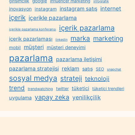
google
girişimcilik
influencer marketing
infografik
internet
instagram satış
inovasyon
instagram
içerik
içerikle pazarlama
içerik pazarlama
içerikle pazarlama konferansı
marka
marketing
içerik pazarlaması
linkedin
müşteri
müşteri deneyimi
mobil
pazarlama
pazarlama iletişimi
reklam
pazarlama stratejisi
satış
SEO
snapchat
sosyal medya
strateji
teknoloji
trend
tüketici
twitter
tüketici trendleri
trendwatching
yapay zeka
yenilikçilik
uygulama