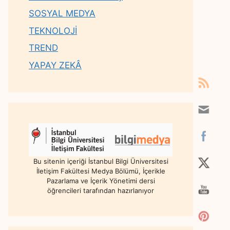
SOSYAL MEDYA
TEKNOLOJİ
TREND
YAPAY ZEKÂ
Bu sitenin içeriği İstanbul Bilgi Üniversitesi
İletişim Fakültesi Medya Bölümü, İçerikle
Pazarlama ve İçerik Yönetimi dersi
öğrencileri tarafından hazırlanıyor