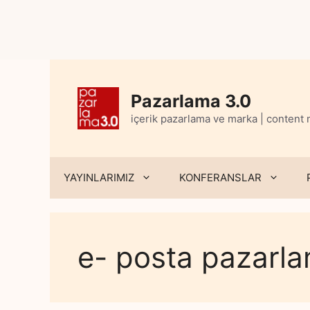
Skip
to
content
Pazarlama 3.0
içerik pazarlama ve marka | content
YAYINLARIMIZ
KONFERANSLAR
e- posta pazarl