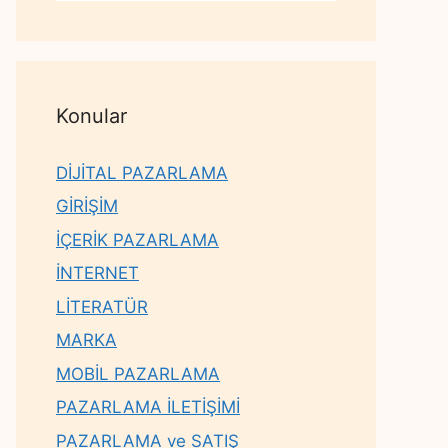
Konular
DİJİTAL PAZARLAMA
GİRİŞİM
İÇERİK PAZARLAMA
İNTERNET
LİTERATÜR
MARKA
MOBİL PAZARLAMA
PAZARLAMA İLETİŞİMİ
PAZARLAMA ve SATIŞ