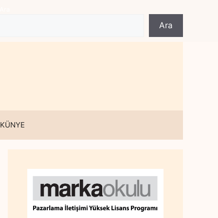
Ara
Ara
 KÜNYE