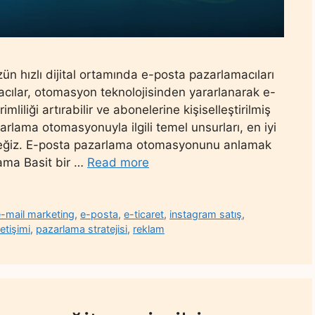
hızlı dijital ortamında e-posta pazarlamacıları
macılar, otomasyon teknolojisinden yararlanarak e-
liliği artırabilir ve abonelerine kişiselleştirilmiş
arlama otomasyonuyla ilgili temel unsurları, en iyi
eceğiz. E-posta pazarlama otomasyonunu anlamak
ama Basit bir …
Read more
e-mail marketing
,
e-posta
,
e-ticaret
,
instagram satış
,
etişimi
,
pazarlama stratejisi
,
reklam