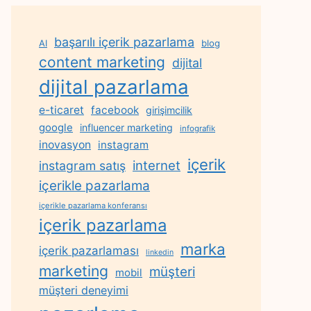
başarılı içerik pazarlama
AI
blog
content marketing
dijital
dijital pazarlama
e-ticaret
facebook
girişimcilik
google
influencer marketing
infografik
inovasyon
instagram
içerik
internet
instagram satış
içerikle pazarlama
içerikle pazarlama konferansı
içerik pazarlama
marka
içerik pazarlaması
linkedin
marketing
müşteri
mobil
müşteri deneyimi