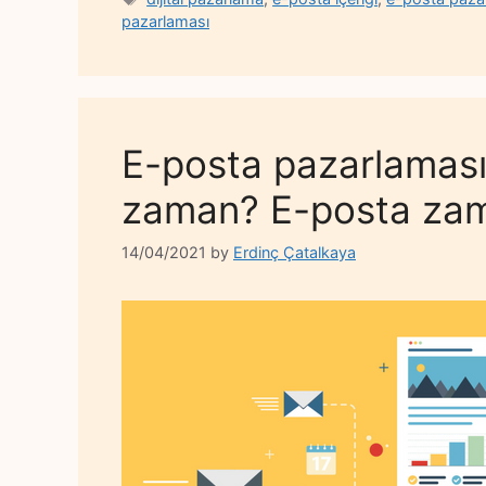
pazarlaması
E-posta pazarlaması 
zaman? E-posta zam
14/04/2021
by
Erdinç Çatalkaya