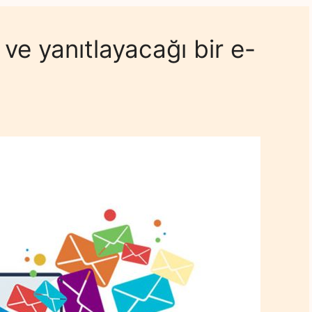
ve yanıtlayacağı bir e-