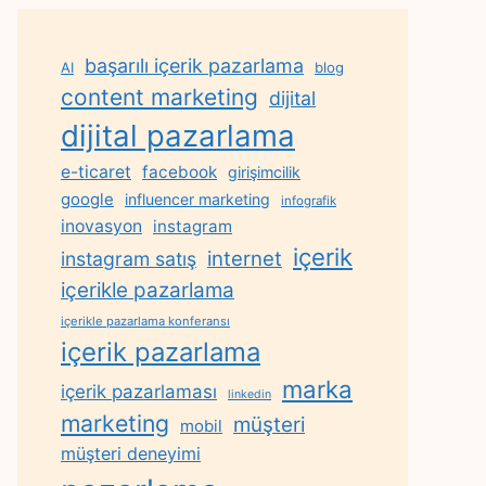
başarılı içerik pazarlama
AI
blog
content marketing
dijital
dijital pazarlama
e-ticaret
facebook
girişimcilik
google
influencer marketing
infografik
inovasyon
instagram
içerik
internet
instagram satış
içerikle pazarlama
içerikle pazarlama konferansı
içerik pazarlama
marka
içerik pazarlaması
linkedin
marketing
müşteri
mobil
müşteri deneyimi