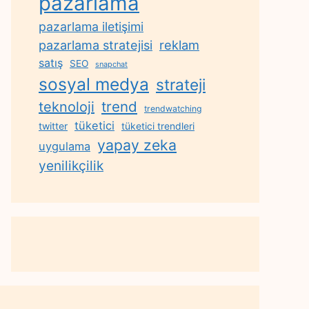
pazarlama
pazarlama iletişimi
reklam
pazarlama stratejisi
satış
SEO
snapchat
sosyal medya
strateji
trend
teknoloji
trendwatching
tüketici
twitter
tüketici trendleri
yapay zeka
uygulama
yenilikçilik