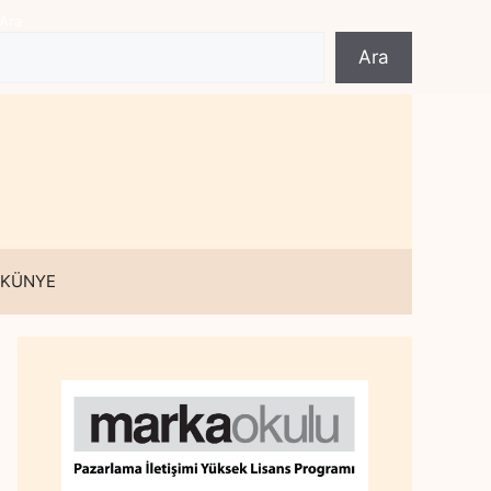
Ara
Ara
 KÜNYE