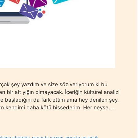
irçok şey yazdım ve size söz veriyorum ki bu
 bir alt yığın olmayacak. İçeriğin kültürel analizi
eye başladığını da fark ettim ama hey denilen şey,
em kendimi daha kötü hissederim. Her neyse, …
lama stratejisi
,
e-posta yazımı
,
eposta ve içerik