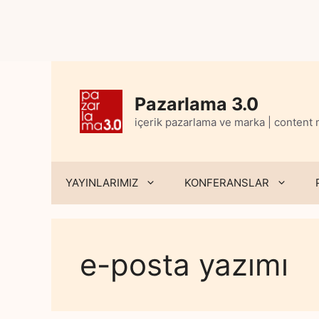
Skip
to
content
Pazarlama 3.0
içerik pazarlama ve marka | content
YAYINLARIMIZ
KONFERANSLAR
e-posta yazımı