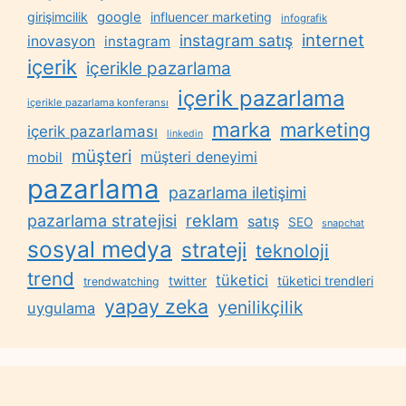
google
girişimcilik
influencer marketing
infografik
internet
instagram satış
inovasyon
instagram
içerik
içerikle pazarlama
içerik pazarlama
içerikle pazarlama konferansı
marka
marketing
içerik pazarlaması
linkedin
müşteri
müşteri deneyimi
mobil
pazarlama
pazarlama iletişimi
reklam
pazarlama stratejisi
satış
SEO
snapchat
sosyal medya
strateji
teknoloji
trend
tüketici
twitter
tüketici trendleri
trendwatching
yapay zeka
yenilikçilik
uygulama