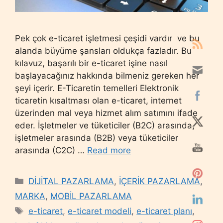
Pek çok e-ticaret işletmesi çeşidi vardır ve bu
alanda büyüme şansları oldukça fazladır. Bu
kılavuz, başarılı bir e-ticaret işine nasıl
başlayacağınız hakkında bilmeniz gereken her
şeyi içerir. E-Ticaretin temelleri Elektronik
ticaretin kısaltması olan e-ticaret, internet
üzerinden mal veya hizmet alım satımını ifade
eder. İşletmeler ve tüketiciler (B2C) arasında,
işletmeler arasında (B2B) veya tüketiciler
arasında (C2C) …
Read more
Categories
DİJİTAL PAZARLAMA
,
İÇERİK PAZARLAMA
,
MARKA
,
MOBİL PAZARLAMA
Tags
e-ticaret
,
e-ticaret modeli
,
e-ticaret planı
,