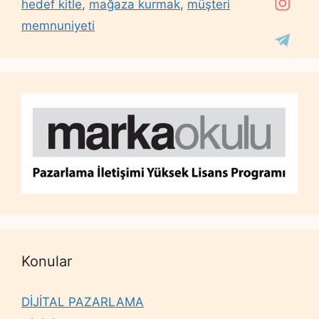
hedef kitle
,
mağaza kurmak
,
müşteri
memnuniyeti
Konular
DİJİTAL PAZARLAMA