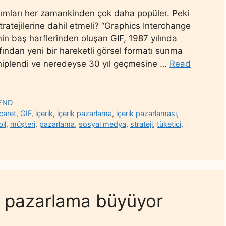
nımları her zamankinden çok daha popüler. Peki
tratejilerine dahil etmeli? “Graphics Interchange
nin baş harflerinden oluşan GIF, 1987 yılında
ından yeni bir hareketli görsel formatı sunma
 sahiplendi ve neredeyse 30 yıl geçmesine …
Read
END
icaret
,
GIF
,
içerik
,
içerik pazarlama
,
içerik pazarlaması
,
il
,
müşteri
,
pazarlama
,
sosyal medya
,
strateji
,
tüketici
,
n pazarlama büyüyor