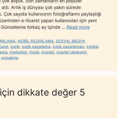
 çok alıştık. Son zamanların en popüler
attı. Artık iş dünyası çok yakın sürede
 Çok sayıda kullanıcının fotoğraflarını paylaştığı
erinden e-ticaret yapan kullanıcıları için yeni
tı. Güncelleme birkaç ay içinde …
Read more
ZARLAMA
,
MOBİL PAZARLAMA
,
SOSYAL MEDYA
icaret
,
içerik
,
içerik pazarlama
,
içerik pazarlaması
,
içerikle
arka
,
marketing
,
mobil
,
müşteri
,
müşteri deneyimi
,
,
uygulama
ik için dikkate değer 5