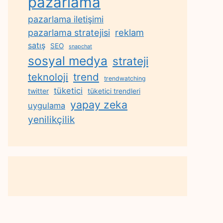
pazarlama
pazarlama iletişimi
reklam
pazarlama stratejisi
satış
SEO
snapchat
sosyal medya
strateji
trend
teknoloji
trendwatching
tüketici
twitter
tüketici trendleri
yapay zeka
uygulama
yenilikçilik