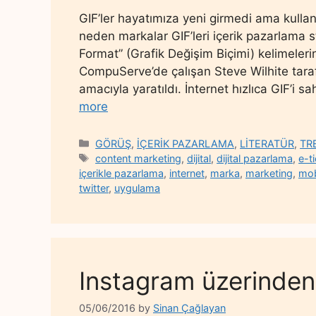
GIF’ler hayatımıza yeni girmedi ama kulla
neden markalar GIF’leri içerik pazarlama s
Format” (Grafik Değişim Biçimi) kelimeleri
CompuServe’de çalışan Steve Wilhite taraf
amacıyla yaratıldı. İnternet hızlıca GIF’i
more
Categories
GÖRÜŞ
,
İÇERİK PAZARLAMA
,
LİTERATÜR
,
TR
Tags
content marketing
,
dijital
,
dijital pazarlama
,
e-t
içerikle pazarlama
,
internet
,
marka
,
marketing
,
mob
twitter
,
uygulama
Instagram üzerinde
05/06/2016
by
Sinan Çağlayan