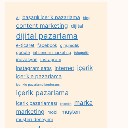
başarılı içerik pazarlama
AI
blog
content marketing
dijital
dijital pazarlama
e-ticaret
facebook
girişimcilik
google
influencer marketing
infografik
inovasyon
instagram
içerik
internet
instagram satış
içerikle pazarlama
içerikle pazarlama konferansı
içerik pazarlama
marka
içerik pazarlaması
linkedin
marketing
müşteri
mobil
müşteri deneyimi