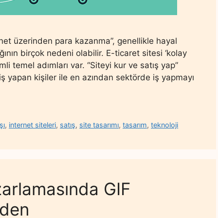
ernet üzerinden para kazanma”, genellikle hayal
ığının birçok nedeni olabilir. E-ticaret sitesi ‘kolay
i temel adımları var. “Siteyi kur ve satış yap”
iş yapan kişiler ile en azından sektörde iş yapmayı
şı
,
internet siteleri
,
satış
,
site tasarımı
,
tasarım
,
teknoloji
azarlamasında GIF
eden