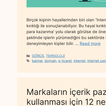
Birçok kişinin hayallerinden biri olan “int
kırıklığı ile sonuçlanabiliyor. Bu hayal kırıkl
para kazanma’ yolu olarak görülse de öneml
şeklinde işlerin yürümediğini bu sektörde 
deneyimleyen kişiler bilir. …
Read more
Categories
GÖRÜŞ
,
TEKNOLOJİ
Tags
banner
,
domain
,
e-ticaret
,
internet
,
internet satı
Markaların içerik p
kullanması için 12 n