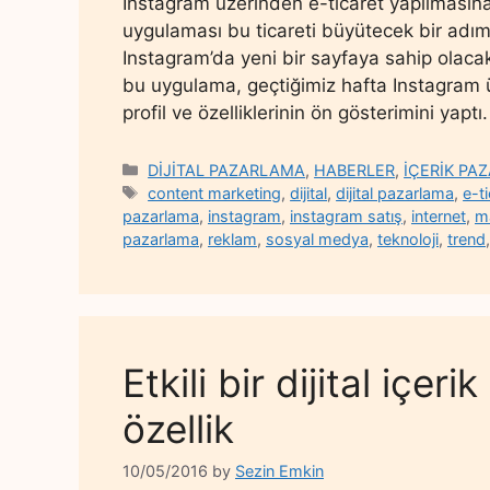
Instagram üzerinden e-ticaret yapılmasına
uygulaması bu ticareti büyütecek bir adım 
Instagram’da yeni bir sayfaya sahip olacak.
bu uygulama, geçtiğimiz hafta Instagram üz
profil ve özelliklerinin ön gösterimini yap
Categories
DİJİTAL PAZARLAMA
,
HABERLER
,
İÇERİK PA
Tags
content marketing
,
dijital
,
dijital pazarlama
,
e-t
pazarlama
,
instagram
,
instagram satış
,
internet
,
m
pazarlama
,
reklam
,
sosyal medya
,
teknoloji
,
trend
Etkili bir dijital içer
özellik
10/05/2016
by
Sezin Emkin