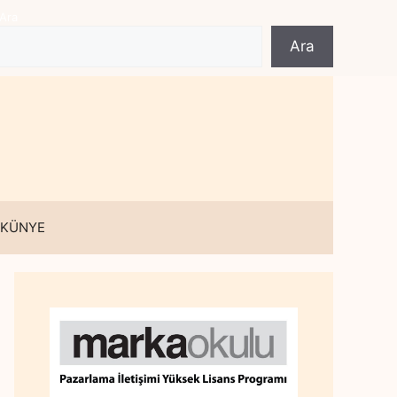
Ara
Ara
 KÜNYE