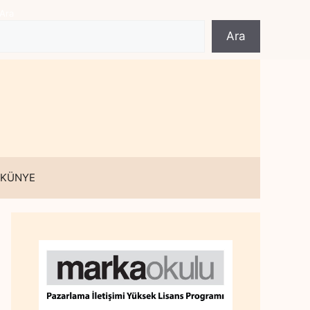
Ara
Ara
 KÜNYE