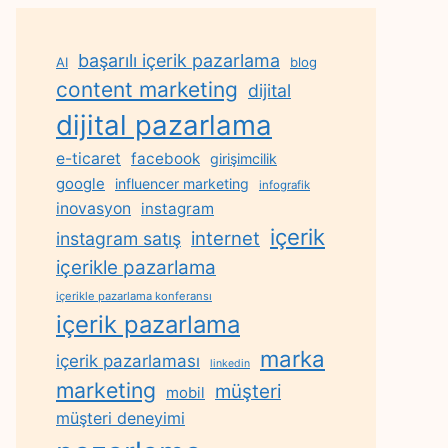
başarılı içerik pazarlama
AI
blog
content marketing
dijital
dijital pazarlama
e-ticaret
facebook
girişimcilik
google
influencer marketing
infografik
inovasyon
instagram
içerik
internet
instagram satış
içerikle pazarlama
içerikle pazarlama konferansı
içerik pazarlama
marka
içerik pazarlaması
linkedin
marketing
müşteri
mobil
müşteri deneyimi