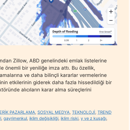
dan Zillow, ABD genelindeki emlak listelerine
e önemli bir yeniliğe imza attı. Bu özellik,
nlamalarına ve daha bilinçli kararlar vermelerine
inin etkilerinin giderek daha fazla hissedildiği bir
öründe alıcıların karar alma süreçlerini
ÇERİK PAZARLAMA
,
SOSYAL MEDYA
,
TEKNOLOJİ
,
TREND
i
,
gayrimenkul
,
iklim değişikliği
,
iklim riski
,
y ve z kuşağı
,