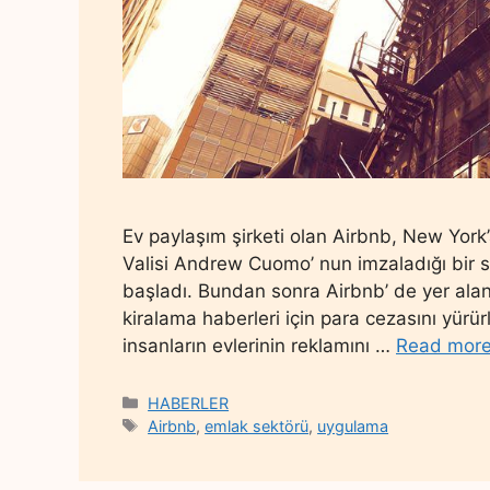
Ev paylaşım şirketi olan Airbnb, New York
Valisi Andrew Cuomo’ nun imzaladığı bir 
başladı. Bundan sonra Airbnb’ de yer alan k
kiralama haberleri için para cezasını yürür
insanların evlerinin reklamını …
Read mor
Categories
HABERLER
Tags
Airbnb
,
emlak sektörü
,
uygulama