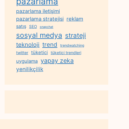
pazarlama
pazarlama iletişimi
reklam
pazarlama stratejisi
satış
SEO
snapchat
sosyal medya
strateji
trend
teknoloji
trendwatching
tüketici
twitter
tüketici trendleri
yapay zeka
uygulama
yenilikçilik