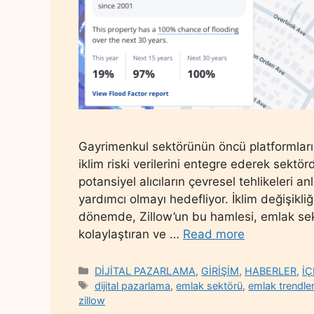
Gayrimenkul sektörünün öncü platformların
iklim riski verilerini entegre ederek sektörd
potansiyel alıcıların çevresel tehlikeleri a
yardımcı olmayı hedefliyor. İklim değişikliğ
dönemde, Zillow’un bu hamlesi, emlak sekt
kolaylaştıran ve …
Read more
Categories
DİJİTAL PAZARLAMA
,
GİRİŞİM
,
HABERLER
,
İ
Tags
dijital pazarlama
,
emlak sektörü
,
emlak trendler
zillow