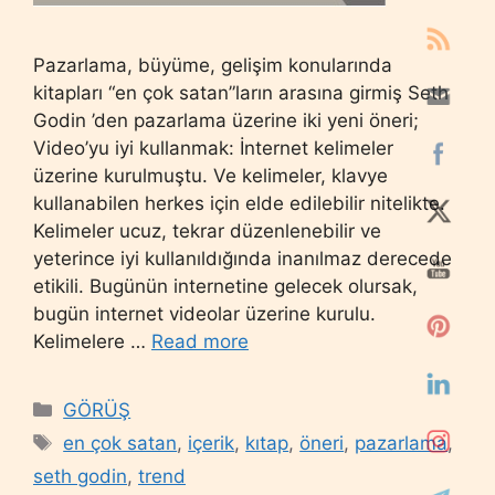
Pazarlama, büyüme, gelişim konularında
kitapları “en çok satan”ların arasına girmiş Seth
Godin ’den pazarlama üzerine iki yeni öneri;
Video’yu iyi kullanmak: İnternet kelimeler
üzerine kurulmuştu. Ve kelimeler, klavye
kullanabilen herkes için elde edilebilir nitelikte.
Kelimeler ucuz, tekrar düzenlenebilir ve
yeterince iyi kullanıldığında inanılmaz derecede
etikili. Bugünün internetine gelecek olursak,
bugün internet videolar üzerine kurulu.
Kelimelere …
Read more
Categories
GÖRÜŞ
Tags
en çok satan
,
içerik
,
kıtap
,
öneri
,
pazarlama
,
seth godin
,
trend