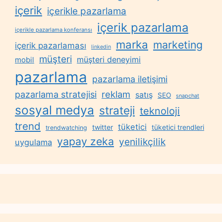
içerik
içerikle pazarlama
içerik pazarlama
içerikle pazarlama konferansı
marka
marketing
içerik pazarlaması
linkedin
müşteri
müşteri deneyimi
mobil
pazarlama
pazarlama iletişimi
reklam
pazarlama stratejisi
satış
SEO
snapchat
sosyal medya
strateji
teknoloji
trend
tüketici
twitter
tüketici trendleri
trendwatching
yapay zeka
yenilikçilik
uygulama