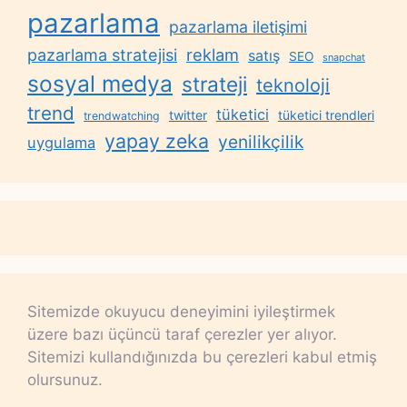
pazarlama
pazarlama iletişimi
reklam
pazarlama stratejisi
satış
SEO
snapchat
sosyal medya
strateji
teknoloji
trend
tüketici
twitter
tüketici trendleri
trendwatching
yapay zeka
yenilikçilik
uygulama
Sitemizde okuyucu deneyimini iyileştirmek
üzere bazı üçüncü taraf çerezler yer alıyor.
Sitemizi kullandığınızda bu çerezleri kabul etmiş
olursunuz.