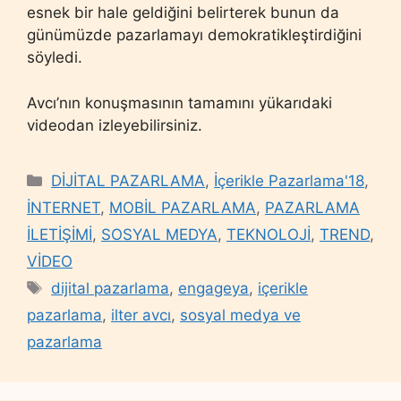
esnek bir hale geldiğini belirterek bunun da
günümüzde pazarlamayı demokratikleştirdiğini
söyledi.
Avcı’nın konuşmasının tamamını yükarıdaki
videodan izleyebilirsiniz.
Categories
DİJİTAL PAZARLAMA
,
İçerikle Pazarlama'18
,
İNTERNET
,
MOBİL PAZARLAMA
,
PAZARLAMA
İLETİŞİMİ
,
SOSYAL MEDYA
,
TEKNOLOJİ
,
TREND
,
VİDEO
Tags
dijital pazarlama
,
engageya
,
içerikle
pazarlama
,
ilter avcı
,
sosyal medya ve
pazarlama