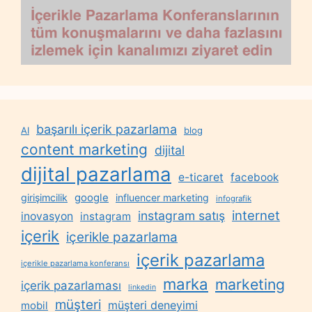
başarılı içerik pazarlama
AI
blog
content marketing
dijital
dijital pazarlama
e-ticaret
facebook
google
girişimcilik
influencer marketing
infografik
internet
instagram satış
inovasyon
instagram
içerik
içerikle pazarlama
içerik pazarlama
içerikle pazarlama konferansı
marka
marketing
içerik pazarlaması
linkedin
müşteri
müşteri deneyimi
mobil