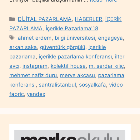
Categories
DİJİTAL PAZARLAMA
,
HABERLER
,
İÇERİK
PAZARLAMA
,
İçerikle Pazarlama'18
Tags
ahmet erdem
,
bilgi üniversitesi
,
engageya
,
erkan saka
,
güventürk görgülü
,
içerikle
pazarlama
,
içerikle pazarlama konferansı
,
ilter
avcı
,
instagram
,
kolektif house
,
m. serdar kılıç
,
mehmet nafiz duru
,
merve akcasu
,
pazarlama
konferansı
,
santralistanbul
,
sosyalkafa
,
video
fabric
,
yandex