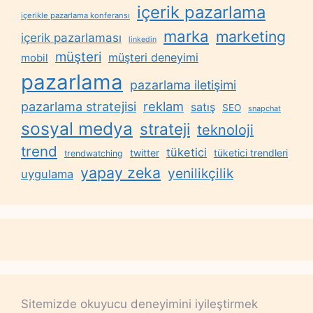
içerik pazarlama
içerikle pazarlama konferansı
marka
marketing
içerik pazarlaması
linkedin
müşteri
müşteri deneyimi
mobil
pazarlama
pazarlama iletişimi
reklam
pazarlama stratejisi
satış
SEO
snapchat
sosyal medya
strateji
teknoloji
trend
tüketici
twitter
tüketici trendleri
trendwatching
yapay zeka
yenilikçilik
uygulama
Sitemizde okuyucu deneyimini iyileştirmek