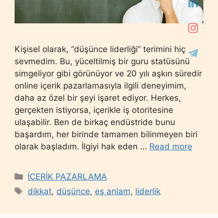
Kişisel olarak, “düşünce liderliği” terimini hiç
sevmedim. Bu, yüceltilmiş bir guru statüsünü
simgeliyor gibi görünüyor ve 20 yılı aşkın süredir
online içerik pazarlamasıyla ilgili deneyimim,
daha az özel bir şeyi işaret ediyor. Herkes,
gerçekten istiyorsa, içerikle iş otoritesine
ulaşabilir. Ben de birkaç endüstride bunu
başardım, her birinde tamamen bilinmeyen biri
olarak başladım. İlgiyi hak eden …
Read more
Categories
İÇERİK PAZARLAMA
Tags
dikkat
,
düşünce
,
eş anlam
,
liderlik