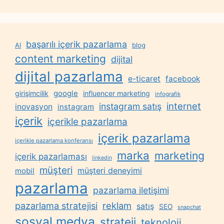
başarılı içerik pazarlama
AI
blog
content marketing
dijital
dijital pazarlama
e-ticaret
facebook
google
girişimcilik
influencer marketing
infografik
internet
instagram satış
inovasyon
instagram
içerik
içerikle pazarlama
içerik pazarlama
içerikle pazarlama konferansı
marka
marketing
içerik pazarlaması
linkedin
müşteri
müşteri deneyimi
mobil
pazarlama
pazarlama iletişimi
reklam
pazarlama stratejisi
satış
SEO
snapchat
sosyal medya
strateji
teknoloji