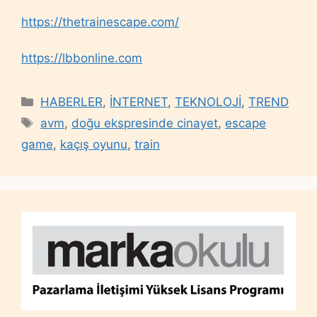
https://thetrainescape.com/
https://lbbonline.com
Categories
HABERLER
,
İNTERNET
,
TEKNOLOJİ
,
TREND
Tags
avm
,
doğu ekspresinde cinayet
,
escape
game
,
kaçış oyunu
,
train