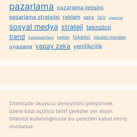
pazarlama
pazarlama iletişimi
reklam
pazarlama stratejisi
satış
SEO
snapchat
sosyal medya
strateji
teknoloji
trend
tüketici
twitter
tüketici trendleri
trendwatching
yapay zeka
yenilikçilik
uygulama
Sitemizde okuyucu deneyimini iyileştirmek
üzere bazı üçüncü taraf çerezler yer alıyor.
Sitemizi kullandığınızda bu çerezleri kabul etmiş
olursunuz.