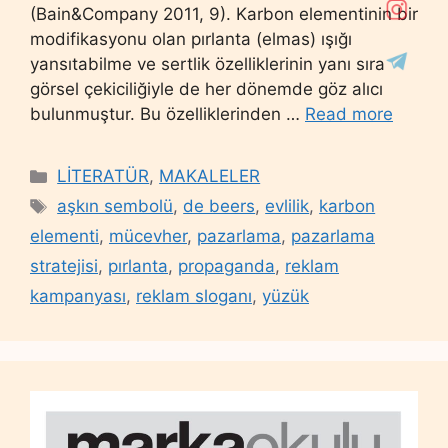
(Bain&Company 2011, 9). Karbon elementinin bir
modifikasyonu olan pırlanta (elmas) ışığı
yansıtabilme ve sertlik özelliklerinin yanı sıra
görsel çekiciliğiyle de her dönemde göz alıcı
bulunmuştur. Bu özelliklerinden …
Read more
Categories
LİTERATÜR
,
MAKALELER
Tags
aşkın sembolü
,
de beers
,
evlilik
,
karbon
elementi
,
mücevher
,
pazarlama
,
pazarlama
stratejisi
,
pırlanta
,
propaganda
,
reklam
kampanyası
,
reklam sloganı
,
yüzük