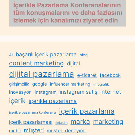
başarılı içerik pazarlama
AI
blog
content marketing
dijital
dijital pazarlama
e-ticaret
facebook
google
girişimcilik
influencer marketing
infografik
internet
instagram satış
inovasyon
instagram
içerik
içerikle pazarlama
içerik pazarlama
içerikle pazarlama konferansı
marka
marketing
içerik pazarlaması
linkedin
müşteri
müşteri deneyimi
mobil