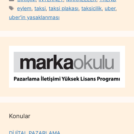
Tags
eylem
,
taksi
,
taksi plakası
,
taksicilik
,
uber
,
uber'in yasaklanması
Konular
DİJİTAL PAZARLAMA