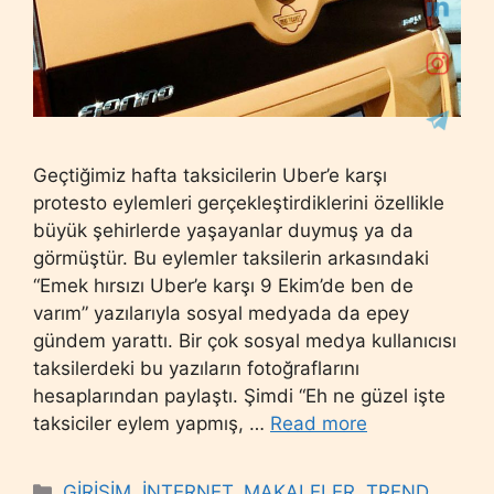
Geçtiğimiz hafta taksicilerin Uber’e karşı
protesto eylemleri gerçekleştirdiklerini özellikle
büyük şehirlerde yaşayanlar duymuş ya da
görmüştür. Bu eylemler taksilerin arkasındaki
“Emek hırsızı Uber’e karşı 9 Ekim’de ben de
varım” yazılarıyla sosyal medyada da epey
gündem yarattı. Bir çok sosyal medya kullanıcısı
taksilerdeki bu yazıların fotoğraflarını
hesaplarından paylaştı. Şimdi “Eh ne güzel işte
taksiciler eylem yapmış, …
Read more
Categories
GİRİŞİM
,
İNTERNET
,
MAKALELER
,
TREND