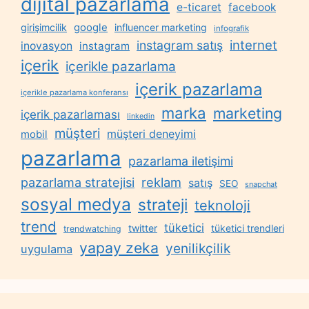
dijital pazarlama
e-ticaret
facebook
google
girişimcilik
influencer marketing
infografik
internet
instagram satış
inovasyon
instagram
içerik
içerikle pazarlama
içerik pazarlama
içerikle pazarlama konferansı
marka
marketing
içerik pazarlaması
linkedin
müşteri
müşteri deneyimi
mobil
pazarlama
pazarlama iletişimi
reklam
pazarlama stratejisi
satış
SEO
snapchat
sosyal medya
strateji
teknoloji
trend
tüketici
twitter
tüketici trendleri
trendwatching
yapay zeka
yenilikçilik
uygulama