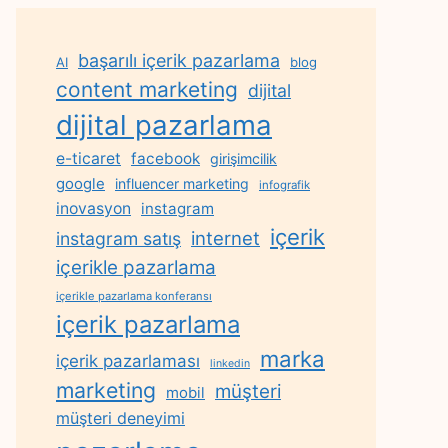
başarılı içerik pazarlama
AI
blog
content marketing
dijital
dijital pazarlama
e-ticaret
facebook
girişimcilik
google
influencer marketing
infografik
inovasyon
instagram
içerik
internet
instagram satış
içerikle pazarlama
içerikle pazarlama konferansı
içerik pazarlama
marka
içerik pazarlaması
linkedin
marketing
müşteri
mobil
müşteri deneyimi