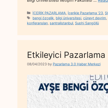
Bilgi Üniversitesi İletişim Fakültesi …
Read
Categories
İÇERİK PAZARLAMA
,
İçerikle Pazarlama '23
,
S
Tags
bengi özçelik
,
bilgi üniversitesi
,
cüneyt devrim
konferansları
,
santralistanbul
,
Suphi Sarıgöllü
Etkileyici Pazarlama
08/04/2023
by
Pazarlama 3.0 Haber Merkezi