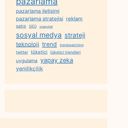
pazarlama
pazarlama iletişimi
reklam
pazarlama stratejisi
satış
SEO
snapchat
sosyal medya
strateji
trend
teknoloji
trendwatching
tüketici
twitter
tüketici trendleri
yapay zeka
uygulama
yenilikçilik