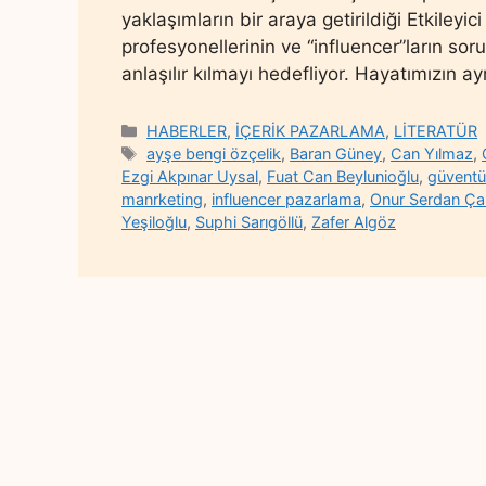
yaklaşımların bir araya getirildiği Etkile
profesyonellerinin ve “influencer”ların soru
anlaşılır kılmayı hedefliyor. Hayatımızın a
Categories
HABERLER
,
İÇERİK PAZARLAMA
,
LİTERATÜR
Tags
ayşe bengi özçelik
,
Baran Güney
,
Can Yılmaz
,
Ezgi Akpınar Uysal
,
Fuat Can Beylunioğlu
,
güventü
manrketing
,
influencer pazarlama
,
Onur Serdan Ç
Yeşiloğlu
,
Suphi Sarıgöllü
,
Zafer Algöz