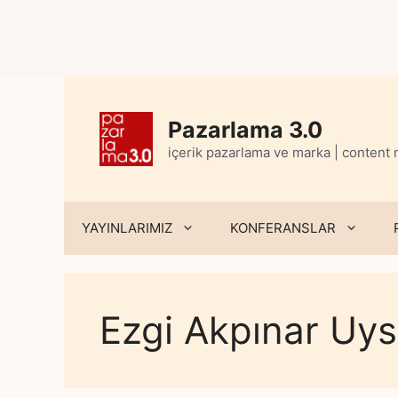
Skip
to
content
Pazarlama 3.0
içerik pazarlama ve marka | content
YAYINLARIMIZ
KONFERANSLAR
Ezgi Akpınar Uys