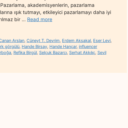
yici Pazarlama, akademisyenlerin, pazarlama
larına ışık tutmayı, etkileyici pazarlamayı daha iyi
yrılmaz bir …
Read more
Canan Arslan
,
Cüneyt T. Devrim
,
Erdem Aksakal
,
Eser Levi
,
rk görgülü
,
Hande Birsay
,
Hande Hançar
,
influencer
arboğa
,
Refika Birgül
,
Selçuk Bazarcı
,
Serhat Akkılıç
,
Sevil