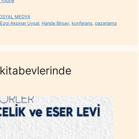
 more
OSYAL MEDYA
,
Ezgi Akpınar Uysal
,
Hande Birsay
,
konferans
,
pazarlama
 kitabevlerinde