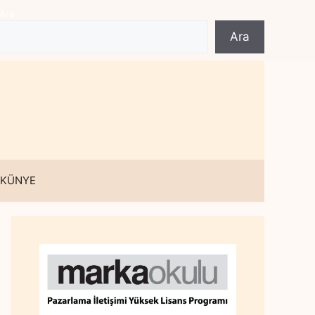
Ara
Ara
 KÜNYE