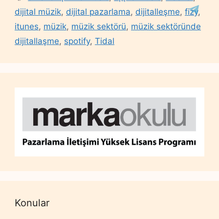
dijital müzik
,
dijital pazarlama
,
dijitalleşme
,
fizy
,
itunes
,
müzik
,
müzik sektörü
,
müzik sektöründe
dijitallaşme
,
spotify
,
Tidal
Konular