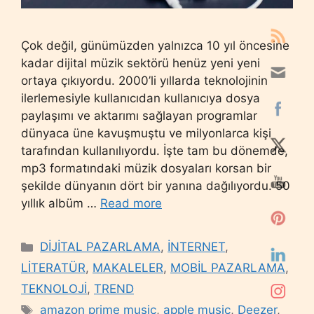
Çok değil, günümüzden yalnızca 10 yıl öncesine
kadar dijital müzik sektörü henüz yeni yeni
ortaya çıkıyordu. 2000’li yıllarda teknolojinin
ilerlemesiyle kullanıcıdan kullanıcıya dosya
paylaşımı ve aktarımı sağlayan programlar
dünyaca üne kavuşmuştu ve milyonlarca kişi
tarafından kullanılıyordu. İşte tam bu dönemde,
mp3 formatındaki müzik dosyaları korsan bir
şekilde dünyanın dört bir yanına dağılıyordu. 50
yıllık albüm …
Read more
Categories
DİJİTAL PAZARLAMA
,
İNTERNET
,
LİTERATÜR
,
MAKALELER
,
MOBİL PAZARLAMA
,
TEKNOLOJİ
,
TREND
Tags
amazon prime music
,
apple music
,
Deezer
,