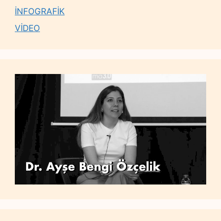
İNFOGRAFİK
VİDEO