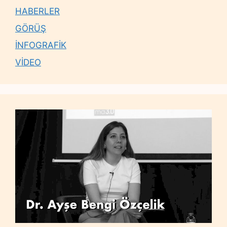
HABERLER
GÖRÜŞ
İNFOGRAFİK
VİDEO