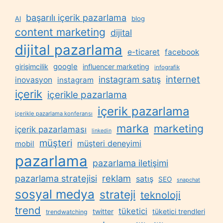
başarılı içerik pazarlama
AI
blog
content marketing
dijital
dijital pazarlama
e-ticaret
facebook
google
girişimcilik
influencer marketing
infografik
internet
instagram satış
inovasyon
instagram
içerik
içerikle pazarlama
içerik pazarlama
içerikle pazarlama konferansı
marka
marketing
içerik pazarlaması
linkedin
müşteri
müşteri deneyimi
mobil
pazarlama
pazarlama iletişimi
reklam
pazarlama stratejisi
satış
SEO
snapchat
sosyal medya
strateji
teknoloji
trend
tüketici
twitter
tüketici trendleri
trendwatching