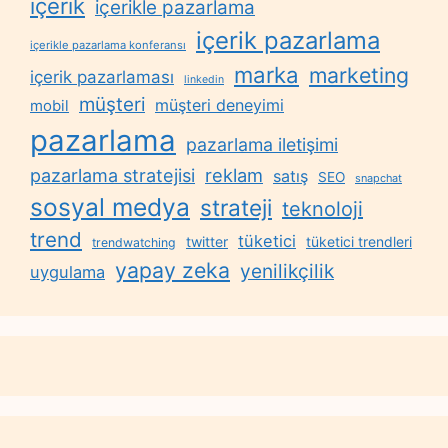
içerik
içerikle pazarlama
içerik pazarlama
içerikle pazarlama konferansı
marka
marketing
içerik pazarlaması
linkedin
müşteri
müşteri deneyimi
mobil
pazarlama
pazarlama iletişimi
reklam
pazarlama stratejisi
satış
SEO
snapchat
sosyal medya
strateji
teknoloji
trend
tüketici
twitter
tüketici trendleri
trendwatching
yapay zeka
yenilikçilik
uygulama