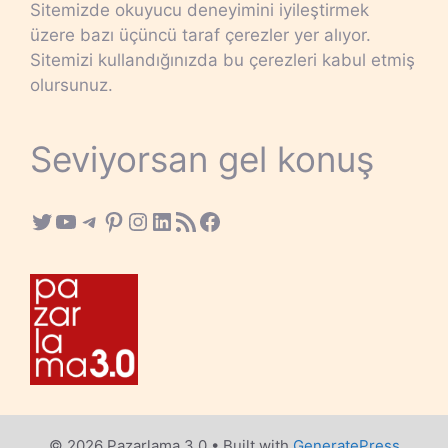
Sitemizde okuyucu deneyimini iyileştirmek
üzere bazı üçüncü taraf çerezler yer alıyor.
Sitemizi kullandığınızda bu çerezleri kabul etmiş
olursunuz.
Seviyorsan gel konuş
Twitter
YouTube
Telegram
Pinterest
Instagram
LinkedIn
RSS Feed
Facebook
© 2026 Pazarlama 3.0
• Built with
GeneratePress