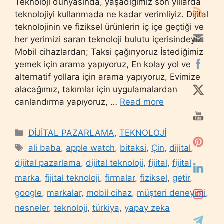
Teknoloji dünyasında, yaşadığımız son yıllarda
teknolojiyi kullanmada ne kadar verimliyiz. Dijital
teknolojinin ve fiziksel ürünlerin iç içe geçtiği ve
her yerimizi saran teknoloji bulutu içerisindeyiz.
Mobil cihazlardan; Taksi çağırıyoruz İstediğimiz
yemek için arama yapıyoruz, En kolay yol ve
alternatif yollara için arama yapıyoruz, Evimize
alacağımız, takımlar için uygulamalardan
canlandırma yapıyoruz, …
Read more
Categories
DİJİTAL PAZARLAMA
,
TEKNOLOJİ
Tags
ali baba
,
apple watch
,
bitaksi
,
Çin
,
dijital
,
dijital pazarlama
,
dijital teknoloji
,
fijital
,
fijital
marka
,
fijital teknoloji
,
firmalar
,
fiziksel
,
getir
,
google
,
markalar
,
mobil cihaz
,
müşteri deneyimi
,
nesneler
,
teknoloji
,
türkiya
,
yapay zeka