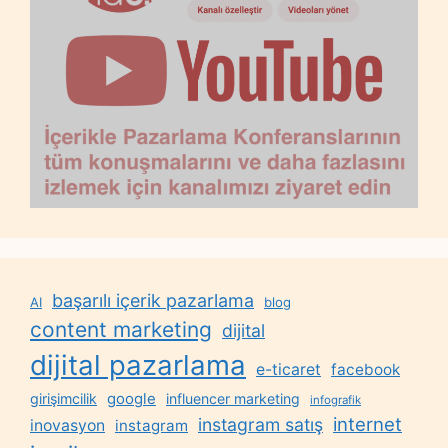
başarılı içerik pazarlama
AI
blog
content marketing
dijital
dijital pazarlama
e-ticaret
facebook
google
girişimcilik
influencer marketing
infografik
internet
instagram satış
inovasyon
instagram