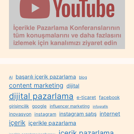
başarılı içerik pazarlama
AI
blog
content marketing
dijital
dijital pazarlama
e-ticaret
facebook
google
girişimcilik
influencer marketing
infografik
internet
instagram satış
inovasyon
instagram
içerik
içerikle pazarlama
içerik pazarlama