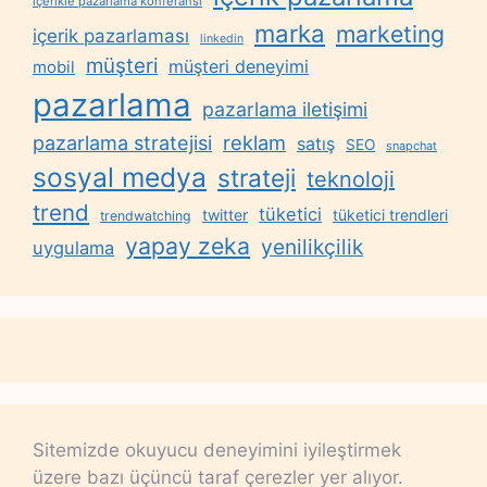
içerikle pazarlama konferansı
marka
marketing
içerik pazarlaması
linkedin
müşteri
müşteri deneyimi
mobil
pazarlama
pazarlama iletişimi
reklam
pazarlama stratejisi
satış
SEO
snapchat
sosyal medya
strateji
teknoloji
trend
tüketici
twitter
tüketici trendleri
trendwatching
yapay zeka
yenilikçilik
uygulama
Sitemizde okuyucu deneyimini iyileştirmek
üzere bazı üçüncü taraf çerezler yer alıyor.