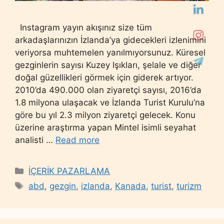
Instagram yayın akışınız size tüm
arkadaşlarınızın İzlanda’ya gidecekleri izlenimini
veriyorsa muhtemelen yanılmıyorsunuz. Küresel
gezginlerin sayısı Kuzey Işıkları, şelale ve diğer
doğal güzellikleri görmek için giderek artıyor.
2010’da 490.000 olan ziyaretçi sayısı, 2016’da
1.8 milyona ulaşacak ve İzlanda Turist Kurulu’na
göre bu yıl 2.3 milyon ziyaretçi gelecek. Konu
üzerine araştırma yapan Mintel isimli seyahat
analisti …
Read more
Categories
İÇERİK PAZARLAMA
Tags
abd
,
gezgin
,
izlanda
,
Kanada
,
turist
,
turizm