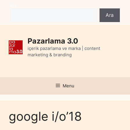
Skip
Ara
to
Ara
content
Pazarlama 3.0
içerik pazarlama ve marka | content
marketing & branding
Menu
google i/o’18