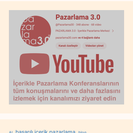
başarılı içerik pazarlama
AI
blog