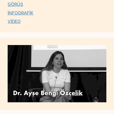
GÖRÜŞ
İNFOGRAFİK
VİDEO