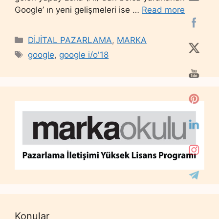
Google’ ın yeni gelişmeleri ise …
Read more
Categories
DİJİTAL PAZARLAMA
,
MARKA
Tags
google
,
google i/o'18
Konular