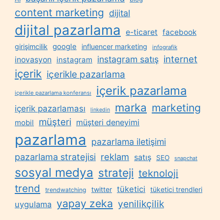
content marketing
dijital
dijital pazarlama
e-ticaret
facebook
google
girişimcilik
influencer marketing
infografik
internet
instagram satış
inovasyon
instagram
içerik
içerikle pazarlama
içerik pazarlama
içerikle pazarlama konferansı
marka
marketing
içerik pazarlaması
linkedin
müşteri
müşteri deneyimi
mobil
pazarlama
pazarlama iletişimi
reklam
pazarlama stratejisi
satış
SEO
snapchat
sosyal medya
strateji
teknoloji
trend
tüketici
twitter
tüketici trendleri
trendwatching
yapay zeka
yenilikçilik
uygulama