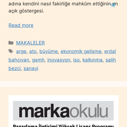
adına kendini nasıl fakirliğe mahkûm ettiğinin en
açık göstergesi.
Read more
Categories
MAKALELER
Tags
arge
,
ato
,
büyüme
,
ekonomik gelişme
,
erdal
bahçıvan
,
gsmh
,
inovasyon
,
iso
,
kalkınma
,
salih
bezci
,
sanayi