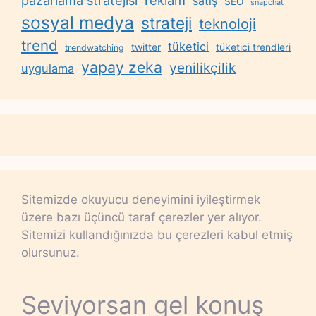
pazarlama stratejisi
satış
SEO
snapchat
sosyal medya
strateji
teknoloji
trend
tüketici
twitter
tüketici trendleri
trendwatching
yapay zeka
yenilikçilik
uygulama
Sitemizde okuyucu deneyimini iyileştirmek
üzere bazı üçüncü taraf çerezler yer alıyor.
Sitemizi kullandığınızda bu çerezleri kabul etmiş
olursunuz.
Seviyorsan gel konuş