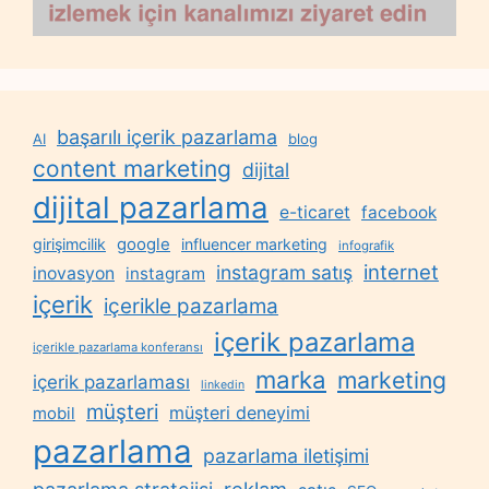
başarılı içerik pazarlama
AI
blog
content marketing
dijital
dijital pazarlama
e-ticaret
facebook
google
girişimcilik
influencer marketing
infografik
internet
instagram satış
inovasyon
instagram
içerik
içerikle pazarlama
içerik pazarlama
içerikle pazarlama konferansı
marka
marketing
içerik pazarlaması
linkedin
müşteri
müşteri deneyimi
mobil
pazarlama
pazarlama iletişimi
reklam