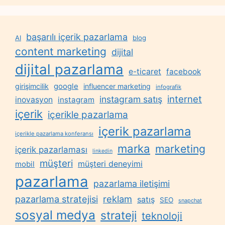
başarılı içerik pazarlama
AI
blog
content marketing
dijital
dijital pazarlama
e-ticaret
facebook
google
girişimcilik
influencer marketing
infografik
internet
instagram satış
inovasyon
instagram
içerik
içerikle pazarlama
içerik pazarlama
içerikle pazarlama konferansı
marka
marketing
içerik pazarlaması
linkedin
müşteri
müşteri deneyimi
mobil
pazarlama
pazarlama iletişimi
reklam
pazarlama stratejisi
satış
SEO
snapchat
sosyal medya
strateji
teknoloji