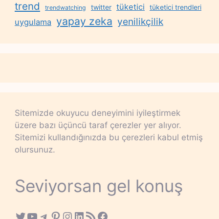
trend
tüketici
twitter
tüketici trendleri
trendwatching
yapay zeka
yenilikçilik
uygulama
Sitemizde okuyucu deneyimini iyileştirmek
üzere bazı üçüncü taraf çerezler yer alıyor.
Sitemizi kullandığınızda bu çerezleri kabul etmiş
olursunuz.
Seviyorsan gel konuş
Twitter
YouTube
Telegram
Pinterest
Instagram
LinkedIn
RSS Feed
Facebook