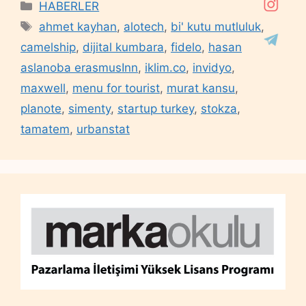
Categories
HABERLER
Tags
ahmet kayhan
,
alotech
,
bi' kutu mutluluk
,
camelship
,
dijital kumbara
,
fidelo
,
hasan
aslanoba erasmusInn
,
iklim.co
,
invidyo
,
maxwell
,
menu for tourist
,
murat kansu
,
planote
,
simenty
,
startup turkey
,
stokza
,
tamatem
,
urbanstat