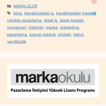
Categories
MAKALELER
Tags
blog
,
Hayalinizdeki iş
,
hayalinizdeki meslek
,
içerikle pazarlama
,
ideal iş
,
ideal meslek
,
inovasyon
,
internet
,
marka
,
marketing
,
pazarlama
,
sosyal medya
,
strateji
,
trend
,
yenilikçilik