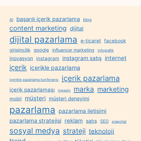
başarılı içerik pazarlama
AI
blog
content marketing
dijital
dijital pazarlama
e-ticaret
facebook
google
girişimcilik
influencer marketing
infografik
internet
instagram satış
inovasyon
instagram
içerik
içerikle pazarlama
içerik pazarlama
içerikle pazarlama konferansı
marka
marketing
içerik pazarlaması
linkedin
müşteri
müşteri deneyimi
mobil
pazarlama
pazarlama iletişimi
reklam
pazarlama stratejisi
satış
SEO
snapchat
sosyal medya
strateji
teknoloji
trend