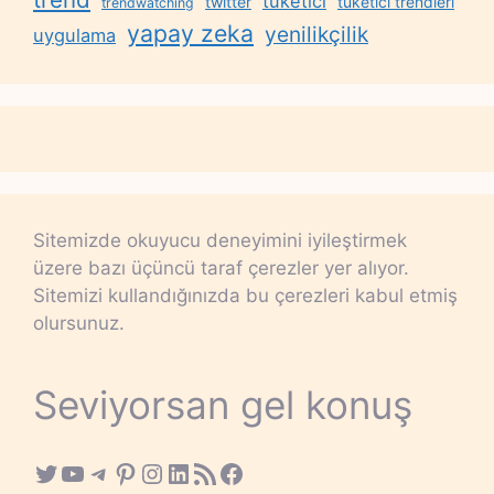
tüketici
twitter
tüketici trendleri
trendwatching
yapay zeka
yenilikçilik
uygulama
Sitemizde okuyucu deneyimini iyileştirmek
üzere bazı üçüncü taraf çerezler yer alıyor.
Sitemizi kullandığınızda bu çerezleri kabul etmiş
olursunuz.
Seviyorsan gel konuş
Twitter
YouTube
Telegram
Pinterest
Instagram
LinkedIn
RSS Feed
Facebook