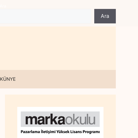
Ara
Ara
 KÜNYE