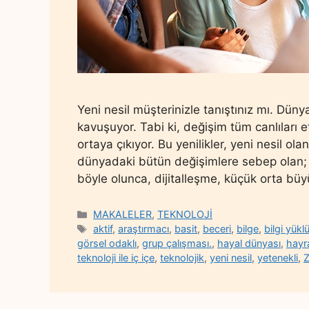
Yeni nesil müşterinizle tanıştınız mı. Dün
kavuşuyor. Tabi ki, değişim tüm canlıları e
ortaya çıkıyor. Bu yenilikler, yeni nesil ola
dünyadaki bütün değişimlere sebep olan; d
böyle olunca, dijitalleşme, küçük orta bü
Categories
MAKALELER
,
TEKNOLOJİ
Tags
aktif
,
araştırmacı
,
basit
,
beceri
,
bilge
,
bilgi yükl
görsel odaklı
,
grup çalışması.
,
hayal dünyası
,
hayr
teknoloji ile iç içe
,
teknolojik
,
yeni nesil
,
yetenekli
,