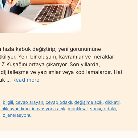
ya hızla kabuk değiştirip, yeni görünümüne
tkiliyor. Yeni bir oluşum, kavramlar ve meraklar
n Z Kuşağını ortaya çıkarıyor. Son yıllarda,
ijitalleşme ve yazılımlar veya kod lamalardır. Hal
yük …
Read more
ü
,
bilgili
,
cevap arayan
,
cevap odaklı
,
değişime açık
,
dikkatli
,
anlık uyandıran
,
inovasyona açık
,
mantıksal
,
sonuç odaklı
,
Z
,
z jenerasyonu