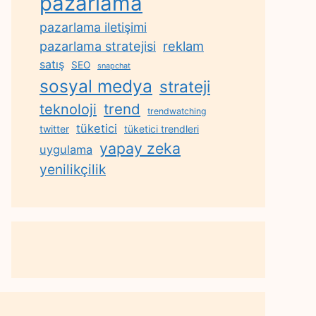
pazarlama
pazarlama iletişimi
reklam
pazarlama stratejisi
satış
SEO
snapchat
sosyal medya
strateji
trend
teknoloji
trendwatching
tüketici
twitter
tüketici trendleri
yapay zeka
uygulama
yenilikçilik