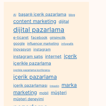
başarılı içerik pazarlama
AI
blog
content marketing
dijital
dijital pazarlama
e-ticaret
facebook
girişimcilik
google
influencer marketing
infografik
inovasyon
instagram
içerik
internet
instagram satış
içerikle pazarlama
içerikle pazarlama konferansı
içerik pazarlama
marka
içerik pazarlaması
linkedin
marketing
müşteri
mobil
müşteri deneyimi