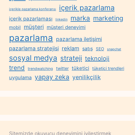
içerik pazarlama
içerikle pazarlama konferansı
marka
marketing
içerik pazarlaması
linkedin
müşteri
müşteri deneyimi
mobil
pazarlama
pazarlama iletişimi
reklam
pazarlama stratejisi
satış
SEO
snapchat
sosyal medya
strateji
teknoloji
trend
tüketici
twitter
tüketici trendleri
trendwatching
yapay zeka
yenilikçilik
uygulama
Sitemizde okuyucu deneyimini iyileştirmek