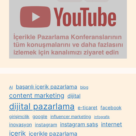
başarılı içerik pazarlama
AI
blog
content marketing
dijital
dijital pazarlama
e-ticaret
facebook
google
girişimcilik
influencer marketing
infografik
internet
instagram satış
inovasyon
instagram
içerik
içerikle pazarlama