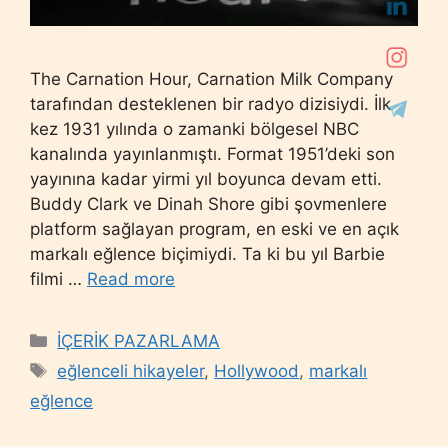
The Carnation Hour, Carnation Milk Company
tarafından desteklenen bir radyo dizisiydi. İlk
kez 1931 yılında o zamanki bölgesel NBC
kanalında yayınlanmıştı. Format 1951’deki son
yayınına kadar yirmi yıl boyunca devam etti.
Buddy Clark ve Dinah Shore gibi şovmenlere
platform sağlayan program, en eski ve en açık
markalı eğlence biçimiydi. Ta ki bu yıl Barbie
filmi …
Read more
Categories
İÇERİK PAZARLAMA
Tags
eğlenceli hikayeler
,
Hollywood
,
markalı
eğlence