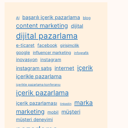
başarılı içerik pazarlama
AI
blog
content marketing
dijital
dijital pazarlama
e-ticaret
facebook
girişimcilik
google
influencer marketing
infografik
inovasyon
instagram
içerik
internet
instagram satış
içerikle pazarlama
içerikle pazarlama konferansı
içerik pazarlama
marka
içerik pazarlaması
linkedin
marketing
müşteri
mobil
müşteri deneyimi