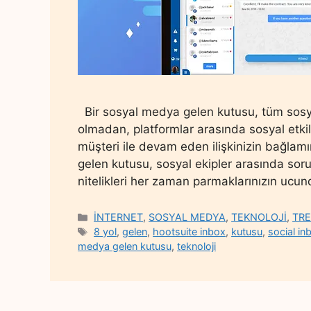
Bir sosyal medya gelen kutusu, tüm sosyal
olmadan, platformlar arasında sosyal etkil
müşteri ile devam eden ilişkinizin bağlamı
gelen kutusu, sosyal ekipler arasında soru
nitelikleri her zaman parmaklarınızın ucu
Categories
İNTERNET
,
SOSYAL MEDYA
,
TEKNOLOJİ
,
TR
Tags
8 yol
,
gelen
,
hootsuite inbox
,
kutusu
,
social in
medya gelen kutusu
,
teknoloji