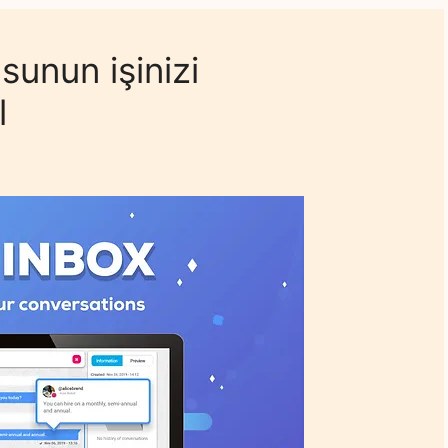
sunun işinizi
l