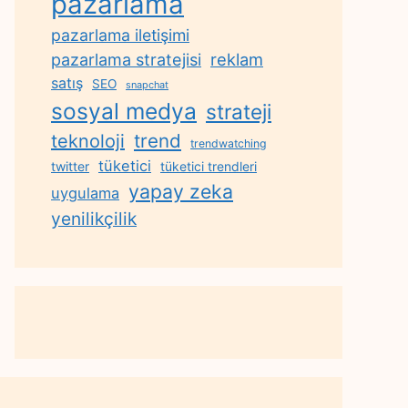
pazarlama
pazarlama iletişimi
reklam
pazarlama stratejisi
satış
SEO
snapchat
sosyal medya
strateji
trend
teknoloji
trendwatching
tüketici
twitter
tüketici trendleri
yapay zeka
uygulama
yenilikçilik