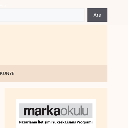
Ara
Ara
 KÜNYE