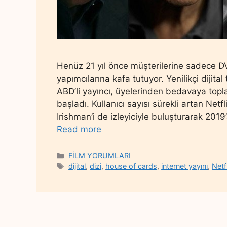
Henüz 21 yıl önce müşterilerine sadece D
yapımcılarına kafa tutuyor. Yenilikçi dijit
ABD’li yayıncı, üyelerinden bedavaya topla
başladı. Kullanıcı sayısı sürekli artan Netf
Irishman’i de izleyiciyle buluşturarak 2019
Read more
Categories
FİLM YORUMLARI
Tags
dijital
,
dizi
,
house of cards
,
internet yayını
,
Netf