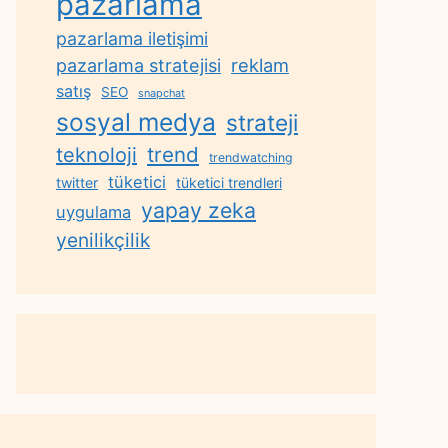
pazarlama
pazarlama iletişimi
reklam
pazarlama stratejisi
satış
SEO
snapchat
sosyal medya
strateji
trend
teknoloji
trendwatching
tüketici
twitter
tüketici trendleri
yapay zeka
uygulama
yenilikçilik