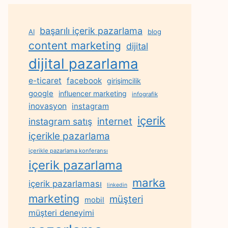
başarılı içerik pazarlama
AI
blog
content marketing
dijital
dijital pazarlama
e-ticaret
facebook
girişimcilik
google
influencer marketing
infografik
inovasyon
instagram
içerik
internet
instagram satış
içerikle pazarlama
içerikle pazarlama konferansı
içerik pazarlama
marka
içerik pazarlaması
linkedin
marketing
müşteri
mobil
müşteri deneyimi