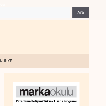
Ara
Ara
 KÜNYE