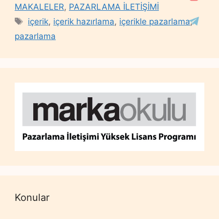
MAKALELER
,
PAZARLAMA İLETİŞİMİ
Tags
içerik
,
içerik hazırlama
,
içerikle pazarlama
,
pazarlama
Konular