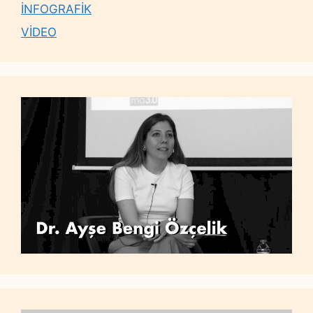
İNFOGRAFİK
VİDEO