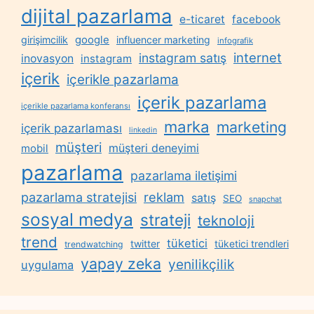
dijital pazarlama
e-ticaret
facebook
google
girişimcilik
influencer marketing
infografik
internet
instagram satış
inovasyon
instagram
içerik
içerikle pazarlama
içerik pazarlama
içerikle pazarlama konferansı
marka
marketing
içerik pazarlaması
linkedin
müşteri
müşteri deneyimi
mobil
pazarlama
pazarlama iletişimi
reklam
pazarlama stratejisi
satış
SEO
snapchat
sosyal medya
strateji
teknoloji
trend
tüketici
twitter
tüketici trendleri
trendwatching
yapay zeka
yenilikçilik
uygulama