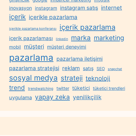
infografik
internet
instagram satış
inovasyon
instagram
içerik
içerikle pazarlama
içerik pazarlama
içerikle pazarlama konferansı
marka
marketing
içerik pazarlaması
linkedin
müşteri
müşteri deneyimi
mobil
pazarlama
pazarlama iletişimi
reklam
pazarlama stratejisi
satış
SEO
snapchat
sosyal medya
strateji
teknoloji
trend
tüketici
twitter
tüketici trendleri
trendwatching
yapay zeka
yenilikçilik
uygulama