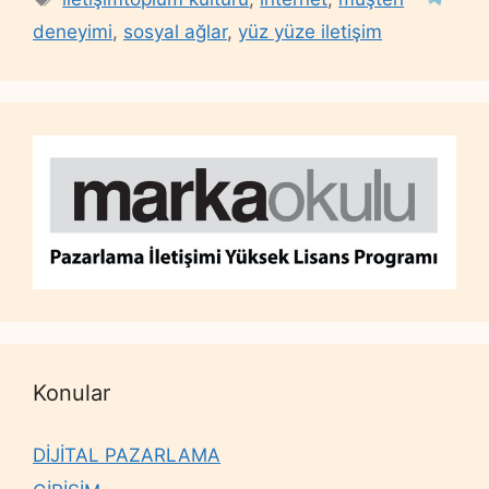
deneyimi
,
sosyal ağlar
,
yüz yüze iletişim
Konular
DİJİTAL PAZARLAMA