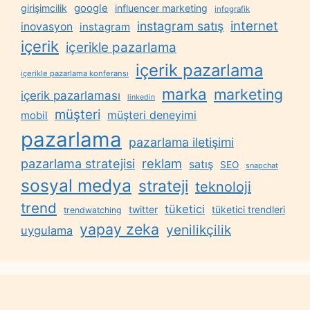
google
girişimcilik
influencer marketing
infografik
internet
instagram satış
inovasyon
instagram
içerik
içerikle pazarlama
içerik pazarlama
içerikle pazarlama konferansı
marka
marketing
içerik pazarlaması
linkedin
müşteri
müşteri deneyimi
mobil
pazarlama
pazarlama iletişimi
reklam
pazarlama stratejisi
satış
SEO
snapchat
sosyal medya
strateji
teknoloji
trend
tüketici
twitter
tüketici trendleri
trendwatching
yapay zeka
yenilikçilik
uygulama