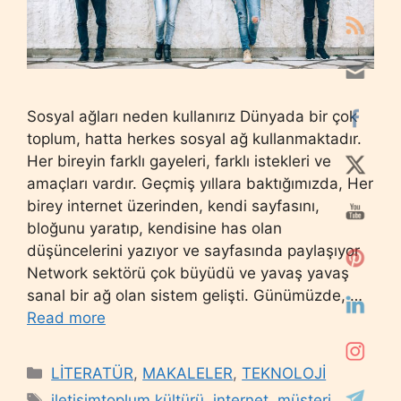
Sosyal ağları neden kullanırız Dünyada bir çok
toplum, hatta herkes sosyal ağ kullanmaktadır.
Her bireyin farklı gayeleri, farklı istekleri ve
amaçları vardır. Geçmiş yıllara baktığımızda, Her
birey internet üzerinden, kendi sayfasını,
bloğunu yaratıp, kendisine has olan
düşüncelerini yazıyor ve sayfasında paylaşıyor
Network sektörü çok büyüdü ve yavaş yavaş
sanal bir ağ olan sistem gelişti. Günümüzde, …
Read more
Categories
LİTERATÜR
,
MAKALELER
,
TEKNOLOJİ
Tags
iletişimtoplum kültürü
,
internet
,
müşteri