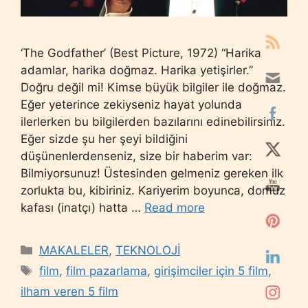
‘The Godfather’ (Best Picture, 1972) “Harika
adamlar, harika doğmaz. Harika yetişirler.’’
Doğru değil mi! Kimse büyük bilgiler ile doğmaz.
Eğer yeterince zekiyseniz hayat yolunda
ilerlerken bu bilgilerden bazılarını edinebilirsiniz.
Eğer sizde şu her şeyi bildiğini
düşünenlerdenseniz, size bir haberim var:
Bilmiyorsunuz! Üstesinden gelmeniz gereken ilk
zorlukta bu, kibiriniz. Kariyerim boyunca, domuz
kafası (inatçı) hatta …
Read more
Categories
MAKALELER
,
TEKNOLOJİ
Tags
film
,
film pazarlama
,
girişimciler için 5 film
,
ilham veren 5 film