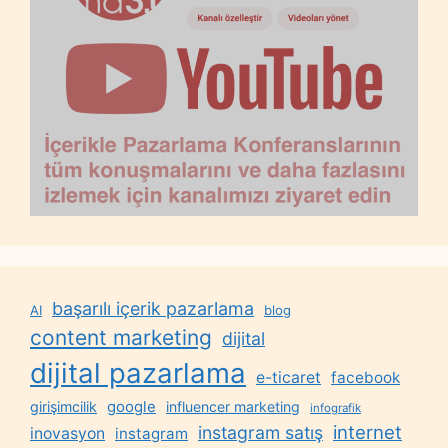
başarılı içerik pazarlama
AI
blog
content marketing
dijital
dijital pazarlama
e-ticaret
facebook
google
girişimcilik
influencer marketing
infografik
internet
instagram satış
inovasyon
instagram