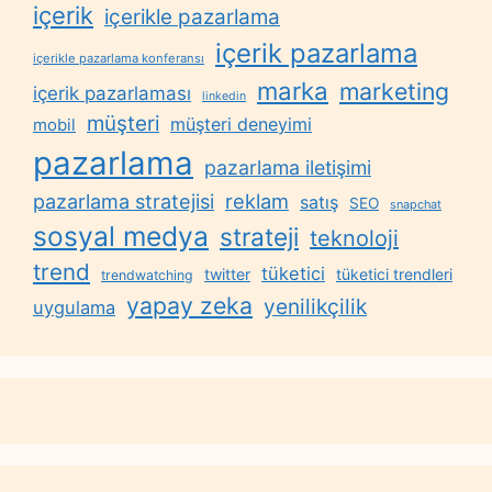
içerik
içerikle pazarlama
içerik pazarlama
içerikle pazarlama konferansı
marka
marketing
içerik pazarlaması
linkedin
müşteri
müşteri deneyimi
mobil
pazarlama
pazarlama iletişimi
reklam
pazarlama stratejisi
satış
SEO
snapchat
sosyal medya
strateji
teknoloji
trend
tüketici
twitter
tüketici trendleri
trendwatching
yapay zeka
yenilikçilik
uygulama