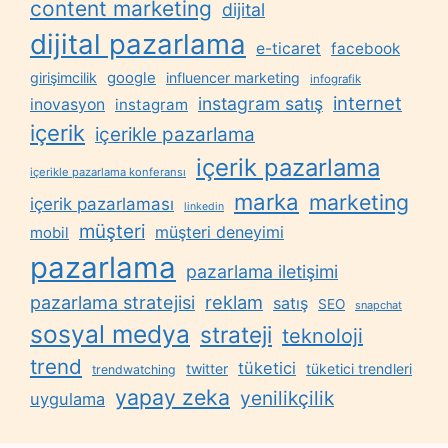
content marketing
dijital
dijital pazarlama
e-ticaret
facebook
google
girişimcilik
influencer marketing
infografik
internet
instagram satış
inovasyon
instagram
içerik
içerikle pazarlama
içerik pazarlama
içerikle pazarlama konferansı
marka
marketing
içerik pazarlaması
linkedin
müşteri
müşteri deneyimi
mobil
pazarlama
pazarlama iletişimi
reklam
pazarlama stratejisi
satış
SEO
snapchat
sosyal medya
strateji
teknoloji
trend
tüketici
twitter
tüketici trendleri
trendwatching
yapay zeka
yenilikçilik
uygulama