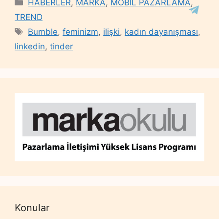
Categories
HABERLER
,
MARKA
,
MOBİL PAZARLAMA
,
TREND
Tags
Bumble
,
feminizm
,
ilişki
,
kadın dayanışması
,
linkedin
,
tinder
Konular