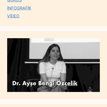
GÖRÜŞ
İNFOGRAFİK
VİDEO