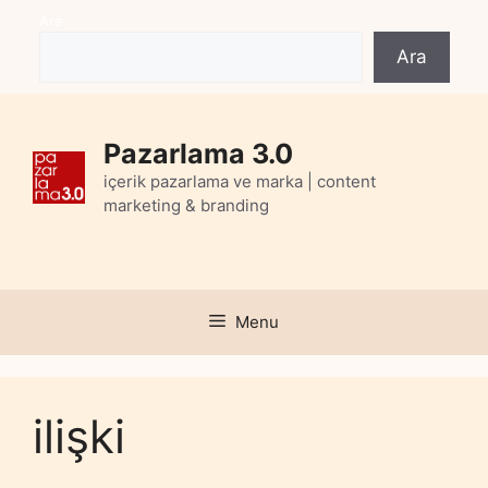
Skip
Ara
to
Ara
content
Pazarlama 3.0
içerik pazarlama ve marka | content
marketing & branding
Menu
ilişki