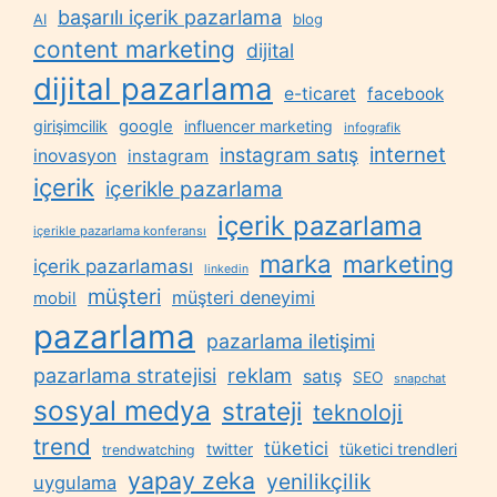
başarılı içerik pazarlama
AI
blog
content marketing
dijital
dijital pazarlama
e-ticaret
facebook
google
girişimcilik
influencer marketing
infografik
internet
instagram satış
inovasyon
instagram
içerik
içerikle pazarlama
içerik pazarlama
içerikle pazarlama konferansı
marka
marketing
içerik pazarlaması
linkedin
müşteri
müşteri deneyimi
mobil
pazarlama
pazarlama iletişimi
reklam
pazarlama stratejisi
satış
SEO
snapchat
sosyal medya
strateji
teknoloji
trend
tüketici
twitter
tüketici trendleri
trendwatching
yapay zeka
yenilikçilik
uygulama