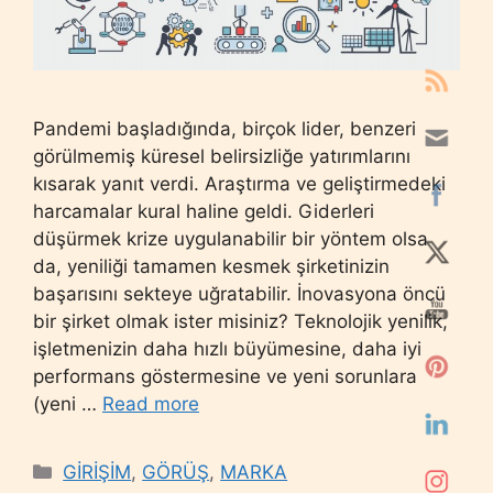
Pandemi başladığında, birçok lider, benzeri
görülmemiş küresel belirsizliğe yatırımlarını
kısarak yanıt verdi. Araştırma ve geliştirmedeki
harcamalar kural haline geldi. Giderleri
düşürmek krize uygulanabilir bir yöntem olsa
da, yeniliği tamamen kesmek şirketinizin
başarısını sekteye uğratabilir. İnovasyona öncü
bir şirket olmak ister misiniz? Teknolojik yenilik,
işletmenizin daha hızlı büyümesine, daha iyi
performans göstermesine ve yeni sorunlara
(yeni …
Read more
Categories
GİRİŞİM
,
GÖRÜŞ
,
MARKA