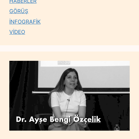
HABERLER
GÖRÜŞ
İNFOGRAFİK
VİDEO