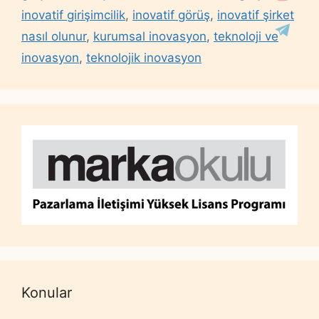
inovatif girişimcilik
,
inovatif görüş
,
inovatif şirket
nasıl olunur
,
kurumsal inovasyon
,
teknoloji ve
inovasyon
,
teknolojik inovasyon
Konular