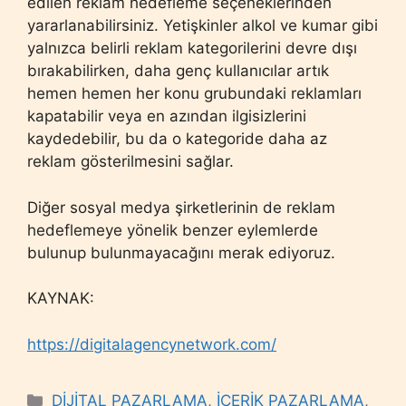
edilen reklam hedefleme seçeneklerinden
yararlanabilirsiniz. Yetişkinler alkol ve kumar gibi
yalnızca belirli reklam kategorilerini devre dışı
bırakabilirken, daha genç kullanıcılar artık
hemen hemen her konu grubundaki reklamları
kapatabilir veya en azından ilgisizlerini
kaydedebilir, bu da o kategoride daha az
reklam gösterilmesini sağlar.
Diğer sosyal medya şirketlerinin de reklam
hedeflemeye yönelik benzer eylemlerde
bulunup bulunmayacağını merak ediyoruz.
KAYNAK:
https://digitalagencynetwork.com/
Categories
DİJİTAL PAZARLAMA
,
İÇERİK PAZARLAMA
,