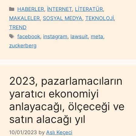
Categories
HABERLER
,
İNTERNET
,
LİTERATÜR
,
MAKALELER
,
SOSYAL MEDYA
,
TEKNOLOJİ
,
TREND
Tags
facebook
,
instagram
,
lawsuit
,
meta
,
zuckerberg
2023, pazarlamacıların
yaratıcı ekonomiyi
anlayacağı, ölçeceği ve
satın alacağı yıl
10/01/2023
by
Aslı Keçeci