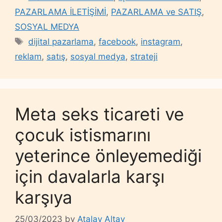
PAZARLAMA İLETİŞİMİ
,
PAZARLAMA ve SATIŞ
,
SOSYAL MEDYA
Tags
dijital pazarlama
,
facebook
,
instagram
,
reklam
,
satış
,
sosyal medya
,
strateji
Meta seks ticareti ve
çocuk istismarını
yeterince önleyemediği
için davalarla karşı
karşıya
25/03/2023
by
Atalay Altay