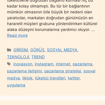
tüketicilerle doğrudan bağlantı kurması hiç bu
kadar kolay olmamıştı. Bu tür bir bağlantının
mümkün olmasının bile büyük bir nedeni olan
yaratıcılar, markaları doğrudan günümüzün en
hararetli müşteri grubuna yönlendirirken kültürel
alaka düzeyini korumalarına yardımcı oluyor. …
Read more
Categories
GİRİŞİM
,
GÖRÜŞ
,
SOSYAL MEDYA
,
TEKNOLOJİ
,
TREND
Tags
inovasyon
,
instagram
,
internet
,
pazarlama
,
pazarlama iletişimi
,
pazarlama stratejisi
,
sosyal
medya
,
tiktok
,
tüketici trendleri
,
twitter
,
uygulama