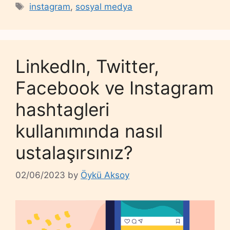
Tags
instagram
,
sosyal medya
LinkedIn, Twitter,
Facebook ve Instagram
hashtagleri
kullanımında nasıl
ustalaşırsınız?
02/06/2023
by
Öykü Aksoy