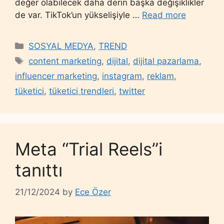
değer olabilecek daha derin başka değişiklikler
de var. TikTok’un yükselişiyle …
Read more
Categories
SOSYAL MEDYA
,
TREND
Tags
content marketing
,
dijital
,
dijital pazarlama
,
influencer marketing
,
instagram
,
reklam
,
tüketici
,
tüketici trendleri
,
twitter
Meta “Trial Reels”i
tanıttı
21/12/2024
by
Ece Özer