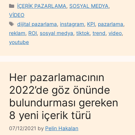
Categories
İÇERİK PAZARLAMA
,
SOSYAL MEDYA
,
VİDEO
Tags
dijital pazarlama
,
instagram
,
KPI
,
pazarlama
,
reklam
,
ROI
,
sosyal medya
,
tiktok
,
trend
,
video
,
youtube
Her pazarlamacının
2022’de göz önünde
bulundurması gereken
8 yeni içerik türü
07/12/2021
by
Pelin Hakalan