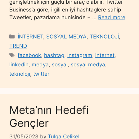
genişletmek için güçlü bir araç olabilir. Twitter
Business’a göre, ilgili en iyi hashtaglere sahip
Tweetler, pazarlama hunisinde + …
Read more
Categories
İNTERNET
,
SOSYAL MEDYA
,
TEKNOLOJİ
,
TREND
Tags
facebook
,
hashtag
,
instagram
,
internet
,
linkedin
,
medya
,
sosyal
,
sosyal medya
,
teknoloji
,
twitter
Meta’nın Hedefi
Gençler
31/05/2023
by
Tulga Çelikel