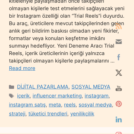
kitleleriyle paylaşmadan önce takipçileri
olmayan kişilerle test etmelerini sağlayacak yeni
bir Instagram özelliği olan “Trial Reels”i duyurdu.
Bu araç, üreticilere mevcut takipçilerinden gelen
anlık geri bildirim baskısı olmadan yeni fikirler,
formatlar veya konuları keşfetme imkânı
sunmayı hedefliyor. Yeni Deneme Aracı Trial
Reels, içerik üreticilerinin içeriği yalnızca
takipçileri olmayan kişilerle paylaşmalarını …
Read more
Categories
DİJİTAL PAZARLAMA
,
SOSYAL MEDYA
Tags
içerik
,
influencer marketing
,
instagram
,
instagram satış
,
meta
,
reels
,
sosyal medya
,
strateji
,
tüketici trendleri
,
yenilikçilik