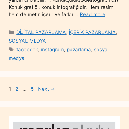
Konuk grafiği, konuk infografiğidir. Hem resim
hem de metin içerir ve farklı …
Read more
Categories
DİJİTAL PAZARLAMA
,
İÇERİK PAZARLAMA
,
SOSYAL MEDYA
Tags
facebook
,
instagram
,
pazarlama
,
sosyal
medya
Page
Page
Page
1
2
…
5
Next
→