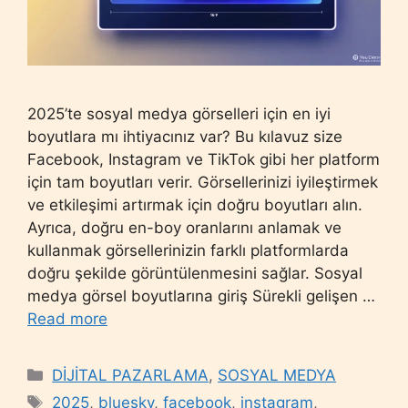
2025’te sosyal medya görselleri için en iyi
boyutlara mı ihtiyacınız var? Bu kılavuz size
Facebook, Instagram ve TikTok gibi her platform
için tam boyutları verir. Görsellerinizi iyileştirmek
ve etkileşimi artırmak için doğru boyutları alın.
Ayrıca, doğru en-boy oranlarını anlamak ve
kullanmak görsellerinizin farklı platformlarda
doğru şekilde görüntülenmesini sağlar. Sosyal
medya görsel boyutlarına giriş Sürekli gelişen …
Read more
Categories
DİJİTAL PAZARLAMA
,
SOSYAL MEDYA
Tags
2025
,
bluesky
,
facebook
,
instagram
,