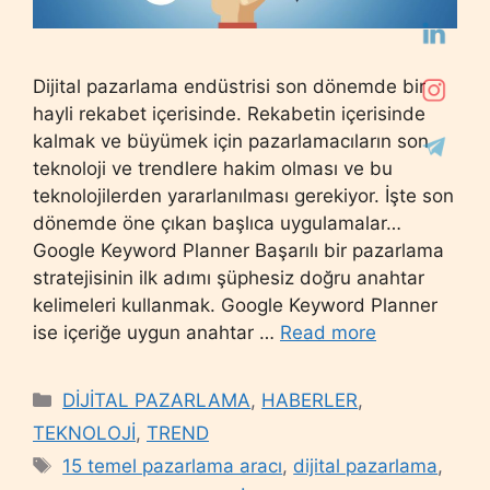
Dijital pazarlama endüstrisi son dönemde bir
hayli rekabet içerisinde. Rekabetin içerisinde
kalmak ve büyümek için pazarlamacıların son
teknoloji ve trendlere hakim olması ve bu
teknolojilerden yararlanılması gerekiyor. İşte son
dönemde öne çıkan başlıca uygulamalar…
Google Keyword Planner Başarılı bir pazarlama
stratejisinin ilk adımı şüphesiz doğru anahtar
kelimeleri kullanmak. Google Keyword Planner
ise içeriğe uygun anahtar …
Read more
Categories
DİJİTAL PAZARLAMA
,
HABERLER
,
TEKNOLOJİ
,
TREND
Tags
15 temel pazarlama aracı
,
dijital pazarlama
,