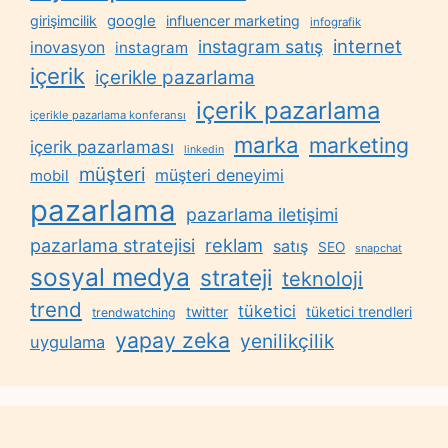
google
girişimcilik
influencer marketing
infografik
internet
instagram satış
inovasyon
instagram
içerik
içerikle pazarlama
içerik pazarlama
içerikle pazarlama konferansı
marka
marketing
içerik pazarlaması
linkedin
müşteri
müşteri deneyimi
mobil
pazarlama
pazarlama iletişimi
reklam
pazarlama stratejisi
satış
SEO
snapchat
sosyal medya
strateji
teknoloji
trend
tüketici
twitter
tüketici trendleri
trendwatching
yapay zeka
yenilikçilik
uygulama