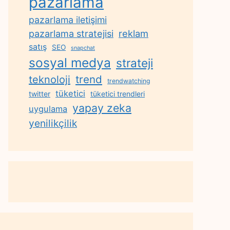
pazarlama
pazarlama iletişimi
reklam
pazarlama stratejisi
satış
SEO
snapchat
sosyal medya
strateji
trend
teknoloji
trendwatching
tüketici
twitter
tüketici trendleri
yapay zeka
uygulama
yenilikçilik