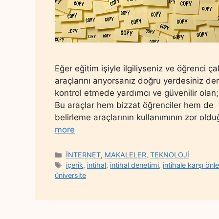
Eğer eğitim işiyle ilgiliyseniz ve öğrenci ça
araçlarını arıyorsanız doğru yerdesiniz dem
kontrol etmede yardımcı ve güvenilir olan; en
Bu araçlar hem bizzat öğrenciler hem de öğ
belirleme araçlarının kullanımının zor o
more
Categories
İNTERNET
,
MAKALELER
,
TEKNOLOJİ
Tags
içerik
,
intihal
,
intihal denetimi
,
intihale karşı ön
üniversite