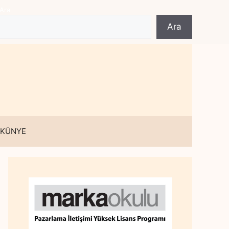
Ara
Ara
 KÜNYE