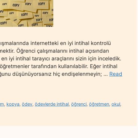
lışmalarında internetteki en iyi intihal kontrolü
ektir. Öğrenci çalışmalarını intihal açısından
 iyi intihal tarayıcı araçlarını sizin için inceledik.
retmenler tarafından kullanılabilir. Eğer intihal
lduğunu düşünüyorsanız hiç endişelenmeyin; …
Read
lem
,
kopya
,
ödev
,
ödevlerde intihal
,
öğrenci
,
öğretmen
,
okul
,