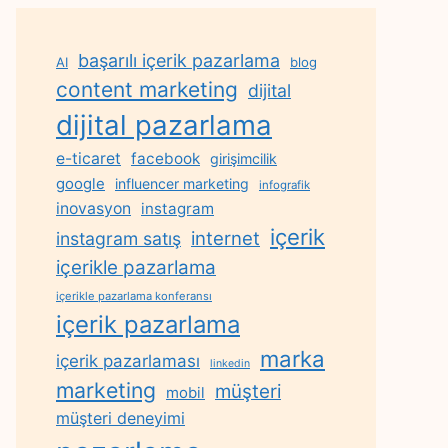
başarılı içerik pazarlama
AI
blog
content marketing
dijital
dijital pazarlama
e-ticaret
facebook
girişimcilik
google
influencer marketing
infografik
inovasyon
instagram
içerik
internet
instagram satış
içerikle pazarlama
içerikle pazarlama konferansı
içerik pazarlama
marka
içerik pazarlaması
linkedin
marketing
müşteri
mobil
müşteri deneyimi