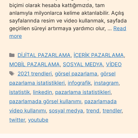
biçimi olarak hesaba kattığımızda, tam
anlamıyla milyonlarca kelime aktarılabilir. Açılış
sayfalarında resim ve video kullanmak, sayfada
geçirilen süreyi artırmaya yardımcı olur, …
Read
more
Categories
DİJİTAL PAZARLAMA
,
İÇERİK PAZARLAMA
,
MOBİL PAZARLAMA
,
SOSYAL MEDYA
,
VİDEO
Tags
2021 trendleri
,
görsel pazarlama
,
görsel
pazarlama istatistikleri
,
infografik
,
instagram
,
istatistik
,
linkedin
,
pazarlama istatistikleri
,
pazarlamada görsel kullanımı
,
pazarlamada
video kullanımı
,
sosyal medya
,
trend
,
trendler
,
twitter
,
youtube