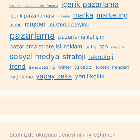
içerik pazarlama
içerikle pazarlama konferansı
marka
marketing
içerik pazarlaması
linkedin
müşteri
müşteri deneyimi
mobil
pazarlama
pazarlama iletişimi
reklam
pazarlama stratejisi
satış
SEO
snapchat
sosyal medya
strateji
teknoloji
trend
tüketici
twitter
tüketici trendleri
trendwatching
yapay zeka
yenilikçilik
uygulama
Sitemizde okuyucu deneyimini iyileştirmek