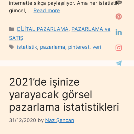
internette sıkça paylaşılıyor. Ama her istatistik
güncel, …
Read more
Categories
DİJİTAL PAZARLAMA
,
PAZARLAMA ve
SATIŞ
Tags
istatistik
,
pazarlama
,
pinterest
,
veri
2021’de işinize
yarayacak görsel
pazarlama istatistikleri
31/12/2020
by
Naz Şencan