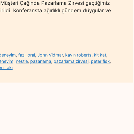
Müşteri Çağında Pazarlama Zirvesi geçtiğimiz
ildi. Konferansta ağırlıklı gündem düygular ve
deneyim
,
fazıl oral
,
John Vidmar
,
kavin roberts
,
kit kat
,
deneyim
,
nestle
,
pazarlama
,
pazarlama zirvesi
,
peter fisk
,
ni rakı