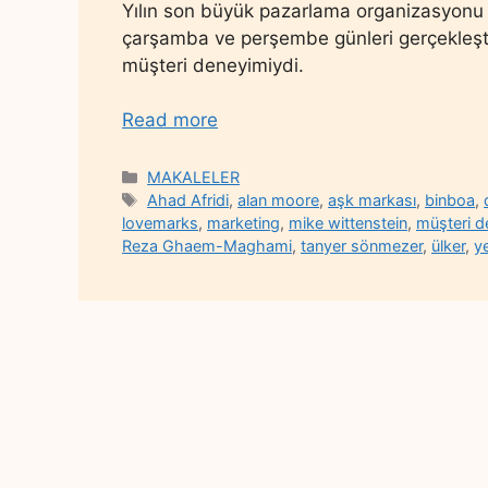
Yılın son büyük pazarlama organizasyonu 
çarşamba ve perşembe günleri gerçekleştir
müşteri deneyimiydi.
Read more
Categories
MAKALELER
Tags
Ahad Afridi
,
alan moore
,
aşk markası
,
binboa
,
lovemarks
,
marketing
,
mike wittenstein
,
müşteri 
Reza Ghaem-Maghami
,
tanyer sönmezer
,
ülker
,
ye