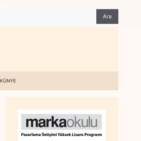
Ara
Ara
 KÜNYE