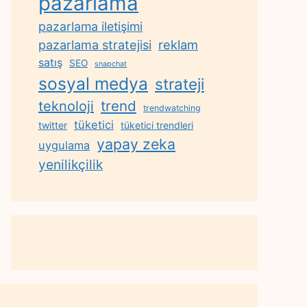
pazarlama
pazarlama iletişimi
reklam
pazarlama stratejisi
satış
SEO
snapchat
sosyal medya
strateji
trend
teknoloji
trendwatching
tüketici
twitter
tüketici trendleri
yapay zeka
uygulama
yenilikçilik