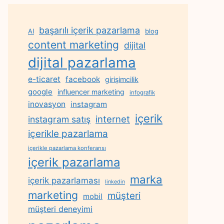
başarılı içerik pazarlama
AI
blog
content marketing
dijital
dijital pazarlama
e-ticaret
facebook
girişimcilik
google
influencer marketing
infografik
inovasyon
instagram
içerik
internet
instagram satış
içerikle pazarlama
içerikle pazarlama konferansı
içerik pazarlama
marka
içerik pazarlaması
linkedin
marketing
müşteri
mobil
müşteri deneyimi