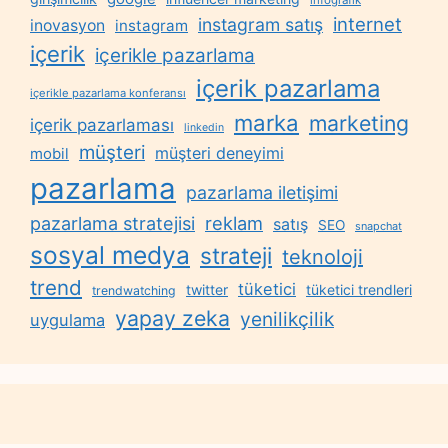
infografik
internet
instagram satış
inovasyon
instagram
içerik
içerikle pazarlama
içerik pazarlama
içerikle pazarlama konferansı
marka
marketing
içerik pazarlaması
linkedin
müşteri
müşteri deneyimi
mobil
pazarlama
pazarlama iletişimi
reklam
pazarlama stratejisi
satış
SEO
snapchat
sosyal medya
strateji
teknoloji
trend
tüketici
twitter
tüketici trendleri
trendwatching
yapay zeka
yenilikçilik
uygulama