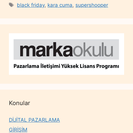
Tags
black friday
,
kara cuma
,
supershooper
Konular
DİJİTAL PAZARLAMA
GİRİŞİM