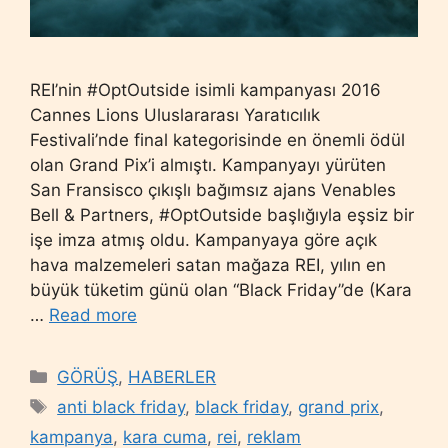
REI’nin #OptOutside isimli kampanyası 2016
Cannes Lions Uluslararası Yaratıcılık
Festivali’nde final kategorisinde en önemli ödül
olan Grand Pix’i almıştı. Kampanyayı yürüten
San Fransisco çıkışlı bağımsız ajans Venables
Bell & Partners, #OptOutside başlığıyla eşsiz bir
işe imza atmış oldu. Kampanyaya göre açık
hava malzemeleri satan mağaza REI, yılın en
büyük tüketim günü olan “Black Friday”de (Kara
…
Read more
Categories
GÖRÜŞ
,
HABERLER
Tags
anti black friday
,
black friday
,
grand prix
,
kampanya
,
kara cuma
,
rei
,
reklam