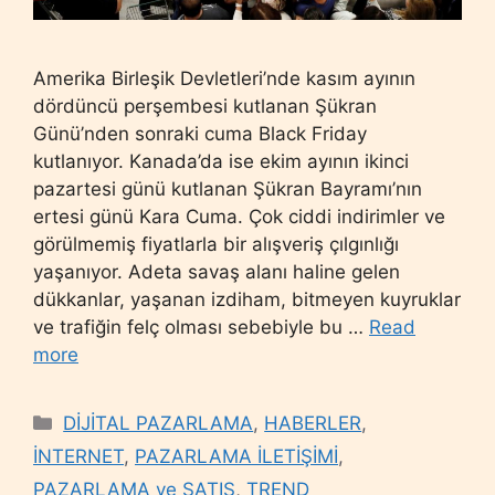
Amerika Birleşik Devletleri’nde kasım ayının
dördüncü perşembesi kutlanan Şükran
Günü’nden sonraki cuma Black Friday
kutlanıyor. Kanada’da ise ekim ayının ikinci
pazartesi günü kutlanan Şükran Bayramı’nın
ertesi günü Kara Cuma. Çok ciddi indirimler ve
görülmemiş fiyatlarla bir alışveriş çılgınlığı
yaşanıyor. Adeta savaş alanı haline gelen
dükkanlar, yaşanan izdiham, bitmeyen kuyruklar
ve trafiğin felç olması sebebiyle bu …
Read
more
Categories
DİJİTAL PAZARLAMA
,
HABERLER
,
İNTERNET
,
PAZARLAMA İLETİŞİMİ
,
PAZARLAMA ve SATIŞ
,
TREND