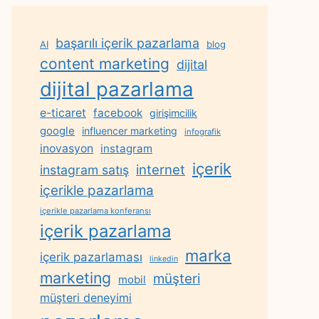
başarılı içerik pazarlama
AI
blog
content marketing
dijital
dijital pazarlama
e-ticaret
facebook
girişimcilik
google
influencer marketing
infografik
inovasyon
instagram
içerik
internet
instagram satış
içerikle pazarlama
içerikle pazarlama konferansı
içerik pazarlama
marka
içerik pazarlaması
linkedin
marketing
müşteri
mobil
müşteri deneyimi