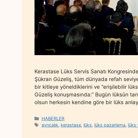
Kerastase Lüks Servis Sanatı Kongresind
Şükran Güzeliş, tüm dünyada refah seviyes
bir kitleye yöneldiklerini ve “erişilebilir lük
Güzeliş konuşmasında:” Bugün lüksün tanım
olsun herkesin kendine göre bir lüks anlay
Categories
HABERLER
Tags
ayrıcalık
,
kerastase
,
lüks
,
lüks pazarlama
,
lüks