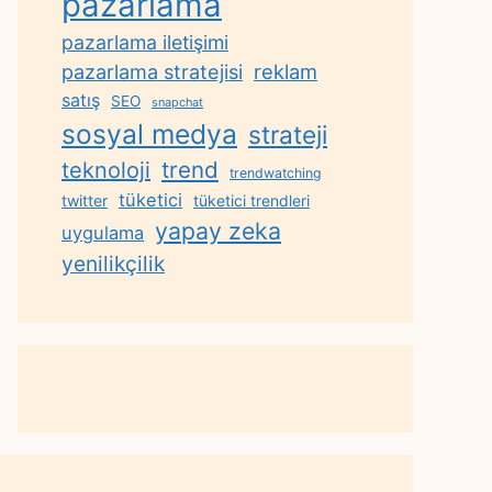
pazarlama
pazarlama iletişimi
reklam
pazarlama stratejisi
satış
SEO
snapchat
sosyal medya
strateji
trend
teknoloji
trendwatching
tüketici
twitter
tüketici trendleri
yapay zeka
uygulama
yenilikçilik