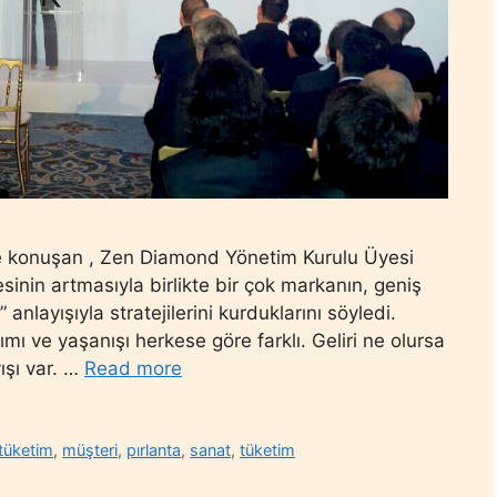
e konuşan , Zen Diamond Yönetim Kurulu Üyesi
inin artmasıyla birlikte bir çok markanın, geniş
s” anlayışıyla stratejilerini kurduklarını söyledi.
ı ve yaşanışı herkese göre farklı. Geliri ne olursa
ışı var. …
Read more
 tüketim
,
müşteri
,
pırlanta
,
sanat
,
tüketim