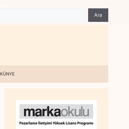
Ara
Ara
 KÜNYE