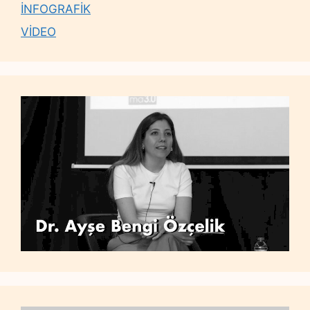
İNFOGRAFİK
VİDEO