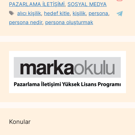
PAZARLAMA İLETİŞİMİ
,
SOSYAL MEDYA
Tags
alıcı kişilik
,
hedef kitle
,
kişilik
,
persona
,
persona nedir
,
persona oluşturmak
Konular