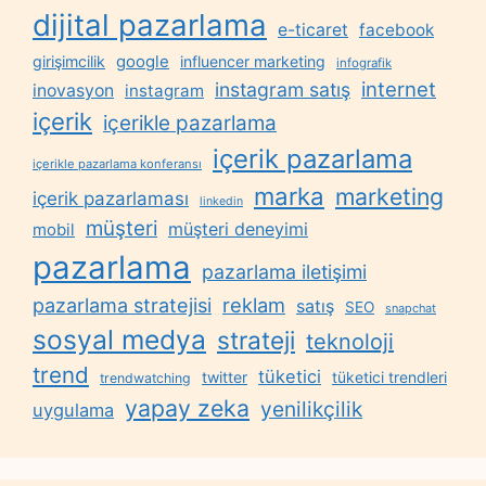
dijital pazarlama
e-ticaret
facebook
google
girişimcilik
influencer marketing
infografik
internet
instagram satış
inovasyon
instagram
içerik
içerikle pazarlama
içerik pazarlama
içerikle pazarlama konferansı
marka
marketing
içerik pazarlaması
linkedin
müşteri
müşteri deneyimi
mobil
pazarlama
pazarlama iletişimi
reklam
pazarlama stratejisi
satış
SEO
snapchat
sosyal medya
strateji
teknoloji
trend
tüketici
twitter
tüketici trendleri
trendwatching
yapay zeka
yenilikçilik
uygulama