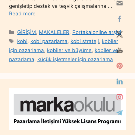
genişletip destek ve teşvik çalışmalarına …
Read more
Categories
GİRİŞİM
,
MAKALELER
,
Portakalonline arşivi
Tags
kobi
,
kobi pazarlama
,
kobi strateji
,
kobiler
için pazarlama
,
kobiler ve büyüme
,
kobiler ve
pazarlama
,
küçük işletmeler için pazarlama