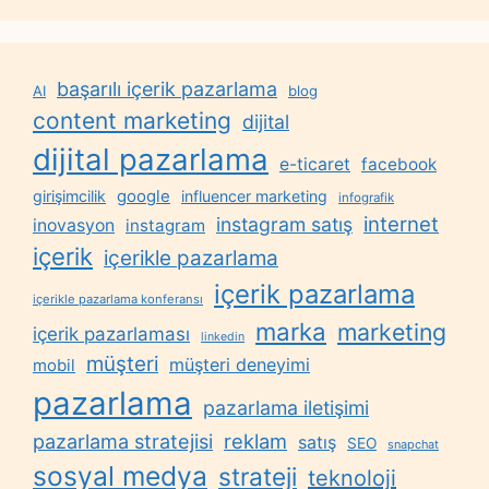
başarılı içerik pazarlama
AI
blog
content marketing
dijital
dijital pazarlama
e-ticaret
facebook
google
girişimcilik
influencer marketing
infografik
internet
instagram satış
inovasyon
instagram
içerik
içerikle pazarlama
içerik pazarlama
içerikle pazarlama konferansı
marka
marketing
içerik pazarlaması
linkedin
müşteri
müşteri deneyimi
mobil
pazarlama
pazarlama iletişimi
reklam
pazarlama stratejisi
satış
SEO
snapchat
sosyal medya
strateji
teknoloji