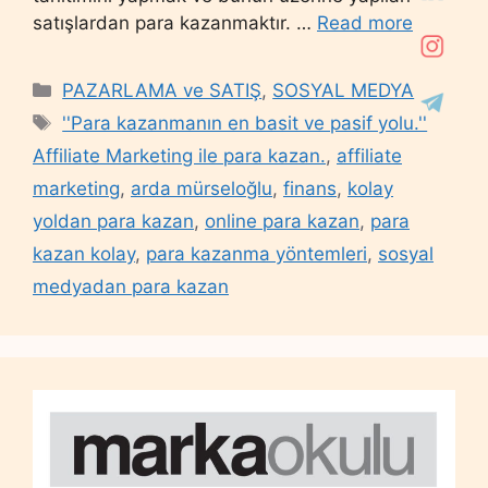
satışlardan para kazanmaktır. …
Read more
Categories
PAZARLAMA ve SATIŞ
,
SOSYAL MEDYA
Tags
''Para kazanmanın en basit ve pasif yolu.''
Affiliate Marketing ile para kazan.
,
affiliate
marketing
,
arda mürseloğlu
,
finans
,
kolay
yoldan para kazan
,
online para kazan
,
para
kazan kolay
,
para kazanma yöntemleri
,
sosyal
medyadan para kazan