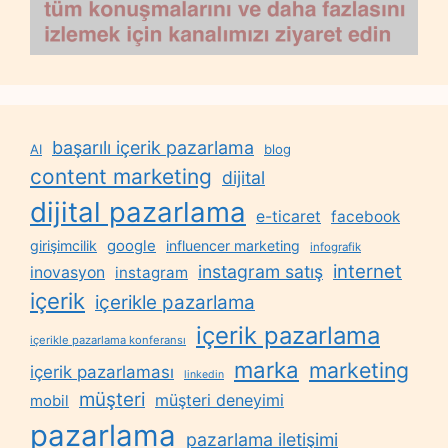
başarılı içerik pazarlama
AI
blog
content marketing
dijital
dijital pazarlama
e-ticaret
facebook
google
girişimcilik
influencer marketing
infografik
internet
instagram satış
inovasyon
instagram
içerik
içerikle pazarlama
içerik pazarlama
içerikle pazarlama konferansı
marka
marketing
içerik pazarlaması
linkedin
müşteri
müşteri deneyimi
mobil
pazarlama
pazarlama iletişimi