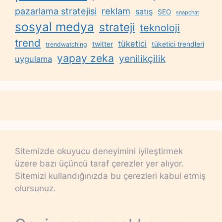
reklam
pazarlama stratejisi
satış
SEO
snapchat
sosyal medya
strateji
teknoloji
trend
tüketici
twitter
tüketici trendleri
trendwatching
yapay zeka
yenilikçilik
uygulama
Sitemizde okuyucu deneyimini iyileştirmek
üzere bazı üçüncü taraf çerezler yer alıyor.
Sitemizi kullandığınızda bu çerezleri kabul etmiş
olursunuz.