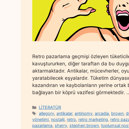
Retro pazarlama geçmişi özleyen tüketiciler
kavuştururken, diğer taraftan da bu duyg
aktarmaktadır. Antikalar, mücevherler, oyu
yaratabilecek eşyalardır. Tüketim dünyas
kazandıran ve kaybolanların yerine ortak bi
bağlayan bir köprü vazifesi görmektedir.
Categories
LİTERATÜR
Tags
allegory
,
antikalar
,
antinomy
,
arcadia
,
brown
,
d
yönetimi
,
nostalji
,
retro
,
retro marketing
,
retro paz
pazarlama
,
sherry
,
stephen brown
,
toplumsal nost