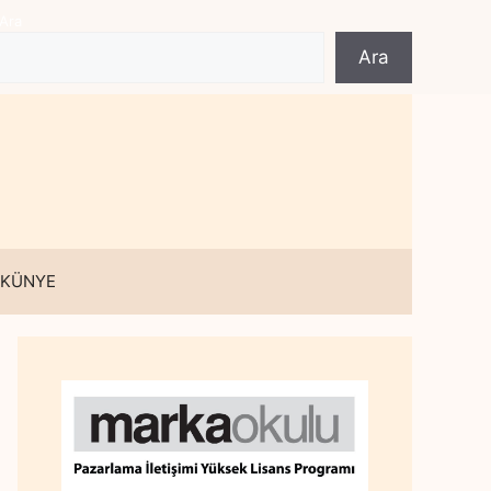
Ara
Ara
 KÜNYE