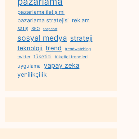
pazarlama
pazarlama iletişimi
reklam
pazarlama stratejisi
satış
SEO
snapchat
sosyal medya
strateji
trend
teknoloji
trendwatching
tüketici
twitter
tüketici trendleri
yapay zeka
uygulama
yenilikçilik