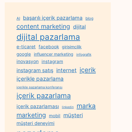
başarılı içerik pazarlama
AI
blog
content marketing
dijital
dijital pazarlama
e-ticaret
facebook
girişimcilik
google
influencer marketing
infografik
inovasyon
instagram
içerik
internet
instagram satış
içerikle pazarlama
içerikle pazarlama konferansı
içerik pazarlama
marka
içerik pazarlaması
linkedin
marketing
müşteri
mobil
müşteri deneyimi