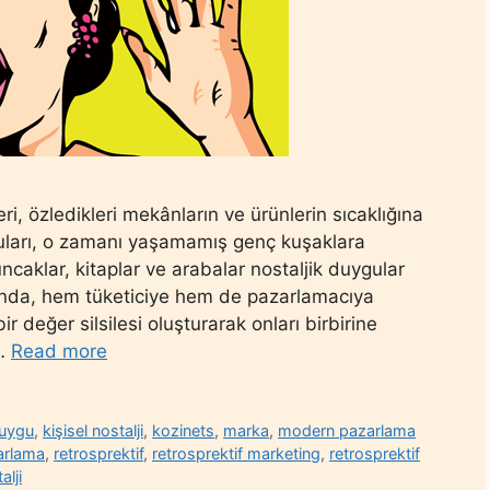
i, özledikleri mekânların ve ürünlerin sıcaklığına
uları, o zamanı yaşamamış genç kuşaklara
ncaklar, kitaplar ve arabalar nostaljik duygular
ında, hem tüketiciye hem de pazarlamacıya
r değer silsilesi oluşturarak onları birbirine
 …
Read more
uygu
,
kişisel nostalji
,
kozinets
,
marka
,
modern pazarlama
arlama
,
retrosprektif
,
retrosprektif marketing
,
retrosprektif
alji