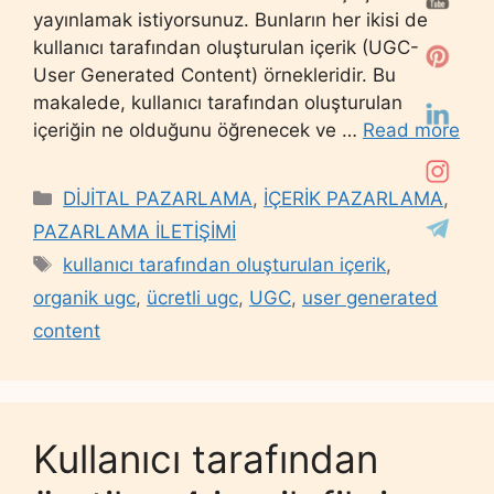
yayınlamak istiyorsunuz. Bunların her ikisi de
kullanıcı tarafından oluşturulan içerik (UGC-
User Generated Content) örnekleridir. Bu
makalede, kullanıcı tarafından oluşturulan
içeriğin ne olduğunu öğrenecek ve …
Read more
Categories
DİJİTAL PAZARLAMA
,
İÇERİK PAZARLAMA
,
PAZARLAMA İLETİŞİMİ
Tags
kullanıcı tarafından oluşturulan içerik
,
organik ugc
,
ücretli ugc
,
UGC
,
user generated
content
Kullanıcı tarafından