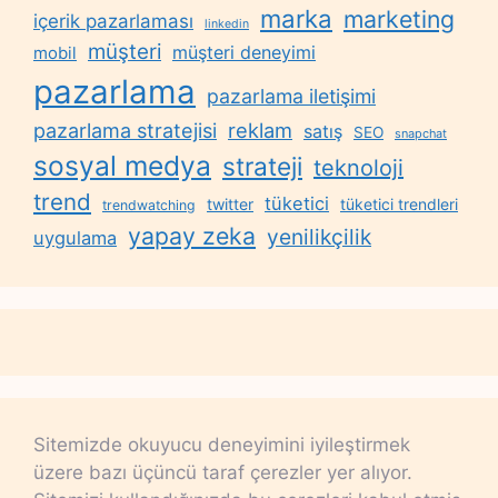
marka
marketing
içerik pazarlaması
linkedin
müşteri
müşteri deneyimi
mobil
pazarlama
pazarlama iletişimi
reklam
pazarlama stratejisi
satış
SEO
snapchat
sosyal medya
strateji
teknoloji
trend
tüketici
twitter
tüketici trendleri
trendwatching
yapay zeka
yenilikçilik
uygulama
Sitemizde okuyucu deneyimini iyileştirmek
üzere bazı üçüncü taraf çerezler yer alıyor.