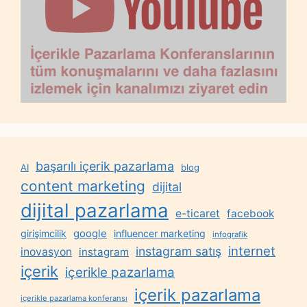
başarılı içerik pazarlama
AI
blog
content marketing
dijital
dijital pazarlama
e-ticaret
facebook
google
girişimcilik
influencer marketing
infografik
internet
instagram satış
inovasyon
instagram
içerik
içerikle pazarlama
içerik pazarlama
içerikle pazarlama konferansı