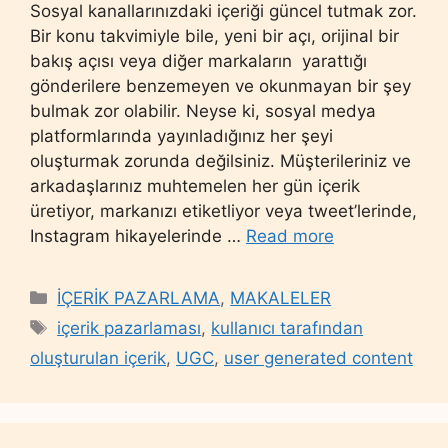
Sosyal kanallarınızdaki içeriği güncel tutmak zor.
Bir konu takvimiyle bile, yeni bir açı, orijinal bir
bakış açısı veya diğer markaların yarattığı
gönderilere benzemeyen ve okunmayan bir şey
bulmak zor olabilir. Neyse ki, sosyal medya
platformlarında yayınladığınız her şeyi
oluşturmak zorunda değilsiniz. Müşterileriniz ve
arkadaşlarınız muhtemelen her gün içerik
üretiyor, markanızı etiketliyor veya tweet’lerinde,
Instagram hikayelerinde …
Read more
Categories
İÇERİK PAZARLAMA
,
MAKALELER
Tags
içerik pazarlaması
,
kullanıcı tarafından
oluşturulan içerik
,
UGC
,
user generated content